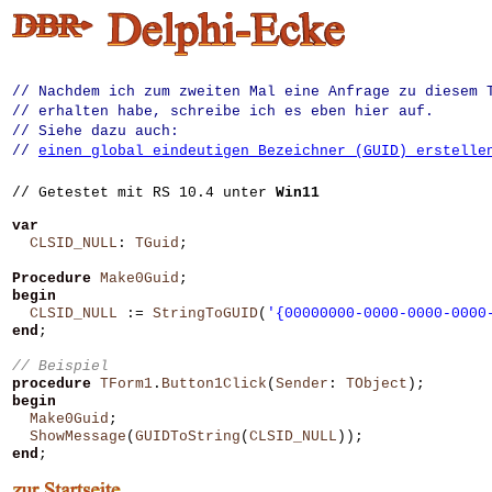
// Nachdem ich zum zweiten Mal eine Anfrage zu diesem 
// erhalten habe, schreibe ich es eben hier auf.
// Siehe dazu auch:
//
einen global eindeutigen Bezeichner (GUID) erstelle
// Getestet mit RS 10.4 unter
Win11
var
CLSID_NULL
:
TGuid
;
Procedure
Make0Guid
;
begin
CLSID_NULL
:=
StringToGUID
(
'{00000000-0000-0000-0000
end
;
procedure
TForm1
.
Button1Click
(
Sender
:
TObject
);
begin
Make0Guid
;
ShowMessage
(
GUIDToString
(
CLSID_NULL
));
end
;