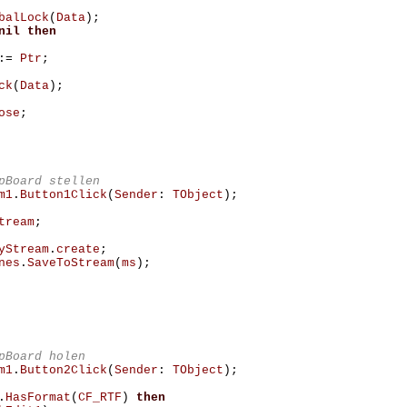
balLock
(
Data
);
nil
then
:=
Ptr
;
ck
(
Data
);
ose
;
m1
.
Button1Click
(
Sender
:
TObject
);
tream
;
yStream
.
create
;
nes
.
SaveToStream
(
ms
);
m1
.
Button2Click
(
Sender
:
TObject
);
.
HasFormat
(
CF_RTF
)
then