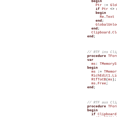
begin
Ptr
:=
Glo
if
Ptr
<>
begin
Re
.
Text
end
;
GlobalUnlo
end
;
Clipboard
.
Cl
end
;
procedure
TFor
var
ms
:
TMemoryS
begin
ms
:=
TMemor
RichEdit1
.
Li
RtfToCB
(
ms
);
ms
.
Free
;
end
;
procedure
TFor
begin
if
Clipboard