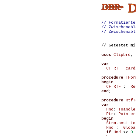
// Formatierte
// Zwischenabl
// Zwischenabl
// Getestet m
uses
Clipbrd
;
var
CF_RTF
:
card
procedure
TFor
begin
CF_RTF
:=
Re
end
;
procedure
RtfT
var
Hnd
:
THandle
Ptr
:
Pointer
begin
Strm
.
positio
Hnd
:=
Globa
if
Hnd
<>
0