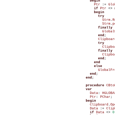
begin
Ptr
:=
Glo
if
Ptr
<>
begin
try
Strm
.
R
Strm
.
p
finally
Global
end
;
Clipboar
try
Clipbo
finally
Clipbo
end
;
end
else
GlobalFr
end
;
end
;
procedure
CBto
var
Data
:
HGLOBA
Ptr
:
PChar
;
begin
Clipboard
.
Op
Data
:=
Clip
if
Data
<>
0