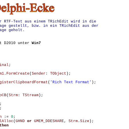
r RTF-Text aus einem TRichEdit wird in die
age gestellt, bzw. in ein TRichEdit aus der
age geholt.
it D2010 unter
Win7
inal
;
m1
.
FormCreate
(
Sender
:
TObject
);
gisterClipboardFormat
(
'Rich Text Format'
);
oCB
(
Strm
:
TStream
);
;
;
n
:=
0
;
lAlloc
(
GHND
or
GMEM_DDESHARE
,
Strm
.
Size
);
then