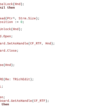
balLock
(
Hnd
);
nil
then
ead
(
Ptr
^,
Strm
.
Size
);
osition
:=
0
;
Unlock
(
Hnd
);
d
.
Open
;
ard
.
SetAsHandle
(
CF_RTF
,
Hnd
);
ard
.
Close
;
ee
(
Hnd
);
RE
(
Re
:
TRichEdit
);
L
;
en
;
board
.
GetAsHandle
(
CF_RTF
);
then