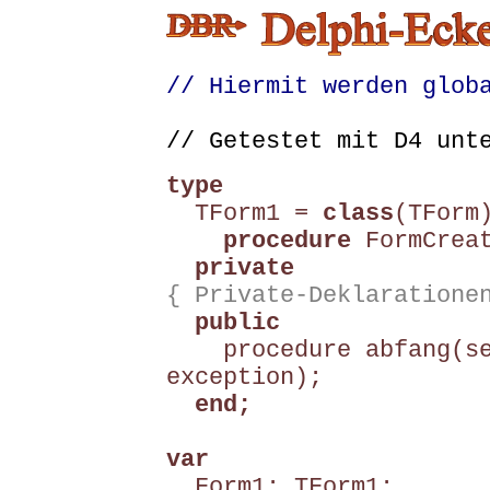
// Hiermit werden glob
// Getestet mit D4 unt
type
TForm1 =
class
(TForm
procedure
FormCreat
private
{ Private-Deklaratione
public
procedure abfang(sen
exception);
end;
var
Form1: TForm1;