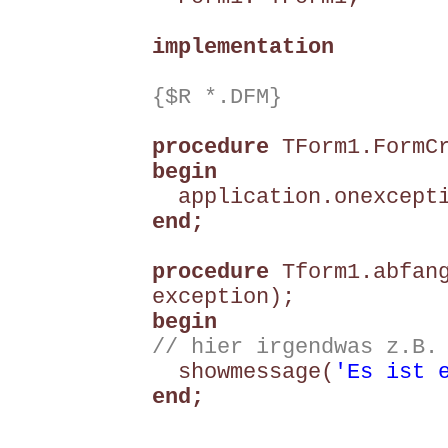
implementation
{$R *.DFM}
procedure
TForm1.FormCr
begin
application.onexcepti
end;
procedure
Tform1.abfang
exception);
begin
// hier irgendwas z.B.
showmessage(
'Es ist 
end;