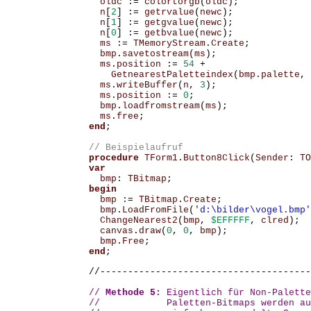
oldc
:=
colortorgb
(
oldc
);
n
[
2
]
:=
getrvalue
(
newc
);
n
[
1
]
:=
getgvalue
(
newc
);
n
[
0
]
:=
getbvalue
(
newc
);
ms
:=
TMemoryStream
.
Create
;
bmp
.
savetostream
(
ms
);
ms
.
position
:=
54
+
GetnearestPaletteindex
(
bmp
.
palette
,
ms
.
writeBuffer
(
n
,
3
);
ms
.
position
:=
0
;
bmp
.
loadfromstream
(
ms
);
ms
.
free
;
end
;
procedure
TForm1
.
Button8Click
(
Sender
:
TO
var
bmp
:
TBitmap
;
begin
bmp
:=
TBitmap
.
Create
;
bmp
.
LoadFromFile
(
'd:\bilder\vogel.bmp'
ChangeNearest2
(
bmp
,
$EFFFFF
,
clred
);
canvas
.
draw
(
0
,
0
,
bmp
);
bmp
.
Free
;
end
;
//--------------------------------------
//
 Methode 5:
 Eigentlich für Non-Palette
//            Paletten-Bitmaps werden au