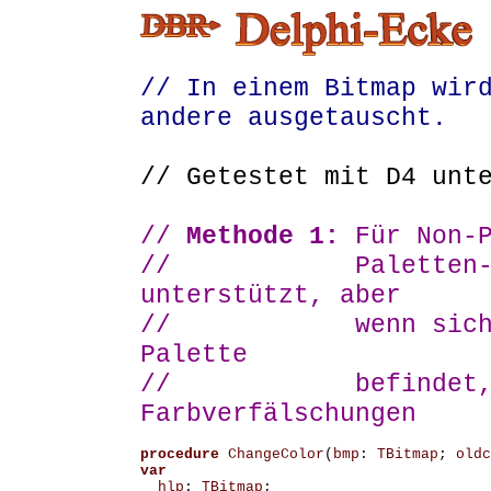
// In einem Bitmap wir
andere ausgetauscht.
// Getestet mit D4 un
//
Methode 1:
Für Non-
// Paletten-Bitm
unterstützt, aber
// wenn sich die 
Palette
// befindet, ko
Farbverfälschungen
procedure
ChangeColor
(
bmp
:
TBitmap
;
oldc
var
hlp
:
TBitmap
;