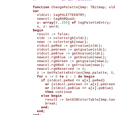
function
ChangePalette
(
bmp
:
TBitmap
;
old
var
oldcol
:
tagPALETTEENTRY
;
newcol
:
tagRGBQuad
;
a
:
array
[
0
..
255
]
of
tagPaletteEntry
;
x
,
z
:
word
;
begin
result
:=
false
;
oldc
:=
colortorgb
(
oldc
);
newc
:=
colortorgb
(
newc
);
oldcol
.
peRed
:=
getrvalue
(
oldc
);
oldcol
.
peGreen
:=
getgvalue
(
oldc
);
oldcol
.
peBlue
:=
getbvalue
(
oldc
);
newcol
.
rgbBlue
:=
getbvalue
(
newc
);
newcol
.
rgbGreen
:=
getgvalue
(
newc
);
newcol
.
rgbRed
:=
getrvalue
(
newc
);
newcol
.
rgbReserved
:=
0
;
z
:=
GetPaletteEntries
(
bmp
.
palette
,
0
,
for
x
:=
0
to
z
-
1
do
begin
if
(
oldcol
.
peRed
<>
a
[
x
].
peRed
)
or
(
oldcol
.
peGreen
<>
a
[
x
].
peGreen
or
(
oldcol
.
peBlue
<>
a
[
x
].
peBlue
)
then
continue
else
begin
result
:=
SetDIBColorTable
(
bmp
.
Can
break
;
end
;
end
;