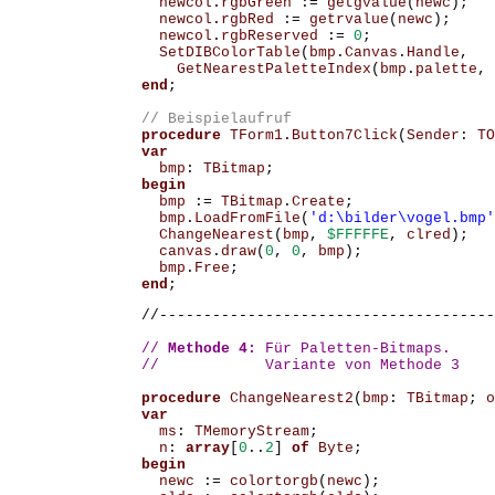
newcol
.
rgbGreen
:=
getgvalue
(
newc
);
newcol
.
rgbRed
:=
getrvalue
(
newc
);
newcol
.
rgbReserved
:=
0
;
SetDIBColorTable
(
bmp
.
Canvas
.
Handle
,
GetNearestPaletteIndex
(
bmp
.
palette
,
end
;
procedure
TForm1
.
Button7Click
(
Sender
:
TO
var
bmp
:
TBitmap
;
begin
bmp
:=
TBitmap
.
Create
;
bmp
.
LoadFromFile
(
'd:\bilder\vogel.bmp'
ChangeNearest
(
bmp
,
$FFFFFE
,
clred
);
canvas
.
draw
(
0
,
0
,
bmp
);
bmp
.
Free
;
end
;
//--------------------------------------
//
 Methode 4: 
Für Paletten-Bitmaps.

//            Variante von Methode 3

procedure
ChangeNearest2
(
bmp
:
TBitmap
;
o
var
ms
:
TMemoryStream
;
n
:
array
[
0
..
2
]
of
Byte
;
begin
newc
:=
colortorgb
(
newc
);