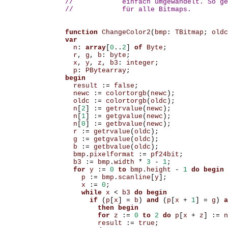
//            einfach umgewandelt. So ge
//            für alle Bitmaps.
function
ChangeColor2
(
bmp
:
TBitmap
;
oldc
var
n
:
array
[
0
..
2
]
of
Byte
;
r
,
g
,
b
:
byte
;
x
,
y
,
z
,
b3
:
integer
;
p
:
PBytearray
;
begin
result
:=
false
;
newc
:=
colortorgb
(
newc
);
oldc
:=
colortorgb
(
oldc
);
n
[
2
]
:=
getrvalue
(
newc
);
n
[
1
]
:=
getgvalue
(
newc
);
n
[
0
]
:=
getbvalue
(
newc
);
r
:=
getrvalue
(
oldc
);
g
:=
getgvalue
(
oldc
);
b
:=
getbvalue
(
oldc
);
bmp
.
pixelformat
:=
pf24bit
;
b3
:=
bmp
.
width
*
3
-
1
;
for
y
:=
0
to
bmp
.
height
-
1
do
begin
p
:=
bmp
.
scanline
[
y
];
x
:=
0
;
while
x
<
b3
do
begin
if
(
p
[
x
]
=
b
)
and
(
p
[
x
+
1
]
=
g
)
a
then
begin
for
z
:=
0
to
2
do
p
[
x
+
z
]
:=
n
result
:=
true
;