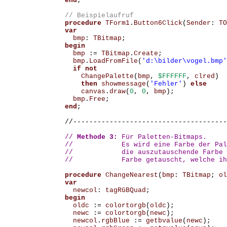
end
;
procedure
TForm1
.
Button6Click
(
Sender
:
TO
var
bmp
:
TBitmap
;
begin
bmp
:=
TBitmap
.
Create
;
bmp
.
LoadFromFile
(
'd:\bilder\vogel.bmp'
if
not
ChangePalette
(
bmp
,
$FFFFFF
,
clred
)
then
showmessage
(
'Fehler'
)
else
canvas
.
draw
(
0
,
0
,
bmp
);
bmp
.
Free
;
end
;
//--------------------------------------
//
 Methode 3: 
Für Paletten-Bitmaps.

//            Es wird eine Farbe der Pal
//            die auszutauschende Farbe 
//            Farbe getauscht, welche ih
procedure
ChangeNearest
(
bmp
:
TBitmap
;
ol
var
newcol
:
tagRGBQuad
;
begin
oldc
:=
colortorgb
(
oldc
);
newc
:=
colortorgb
(
newc
);
newcol
.
rgbBlue
:=
getbvalue
(
newc
);