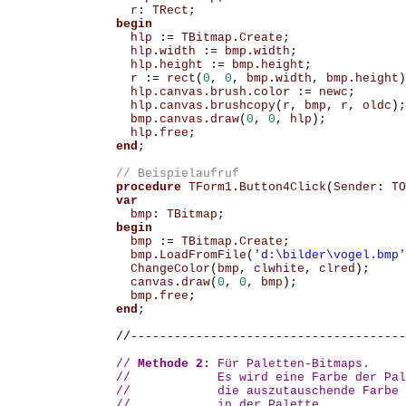
r
:
TRect
;
begin
hlp
:=
TBitmap
.
Create
;
hlp
.
width
:=
bmp
.
width
;
hlp
.
height
:=
bmp
.
height
;
r
:=
rect
(
0
,
0
,
bmp
.
width
,
bmp
.
height
)
hlp
.
canvas
.
brush
.
color
:=
newc
;
hlp
.
canvas
.
brushcopy
(
r
,
bmp
,
r
,
oldc
);
bmp
.
canvas
.
draw
(
0
,
0
,
hlp
);
hlp
.
free
;
end
;
procedure
TForm1
.
Button4Click
(
Sender
:
TO
var
bmp
:
TBitmap
;
begin
bmp
:=
TBitmap
.
Create
;
bmp
.
LoadFromFile
(
'd:\bilder\vogel.bmp'
ChangeColor
(
bmp
,
clwhite
,
clred
);
canvas
.
draw
(
0
,
0
,
bmp
);
bmp
.
free
;
end
;
//--------------------------------------
//
 Methode 2: 
Für Paletten-Bitmaps.

//            Es wird eine Farbe der Pal
//            die auszutauschende Farbe 
//            in der Palette.
