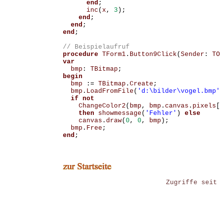
end
;
inc
(
x
,
3
);
end
;
end
;
end
;
procedure
TForm1
.
Button9Click
(
Sender
:
TO
var
bmp
:
TBitmap
;
begin
bmp
:=
TBitmap
.
Create
;
bmp
.
LoadFromFile
(
'd:\bilder\vogel.bmp'
if
not
ChangeColor2
(
bmp
,
bmp
.
canvas
.
pixels
[
then
showmessage
(
'Fehler'
)
else
canvas
.
draw
(
0
,
0
,
bmp
);
bmp
.
Free
;
end
;
Zugriffe seit