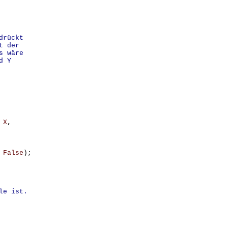
drückt
t der
s wäre
d Y
X
,
False
);
le ist.