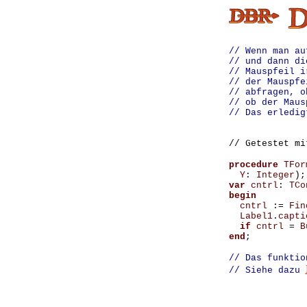
// Wenn man a
// und dann di
// Mauspfeil i
// der Mauspf
// abfragen, o
// ob der Maus
// Das erledig
// Getestet m
procedure
TFor
Y
:
Integer
);
var
cntrl
:
TCo
begin
cntrl
:=
Fin
Label1
.
capti
if
cntrl
=
B
end
// Das funktio
// Siehe dazu