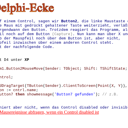
uf einem Control, sagen wir
Button2
, die linke Maustaste 
e Maus mit gedrückt gehaltener Taste weiterzieht, verläß
rgendwann den Button. Trotzdem reagiert das Programm, al
eil noch auf dem Button
(Capture)
. Nun kann man über X un
b der Mauspfeil noch über dem Button ist, aber nicht,
pfeil inzwischen über einem anderen Control steht.
t der nachfolgende Code.
it D4 unter
XP
m1
.
Button2MouseMove
(
Sender
:
TObject
;
Shift
:
TShiftState
;
ntrol
;
dDragTarget
(
TButton
(
Sender
).
ClientToScreen
(
Point
(
X
,
Y
)),
on
:=
cntrl
.
name
;
utton7
then
showmessage
(
'Button7 gefunden'
);
// z.B.
niert aber nicht, wenn das Control disabled oder invisib
Mausereignisse abfragen, wenn ein Control disabled ist