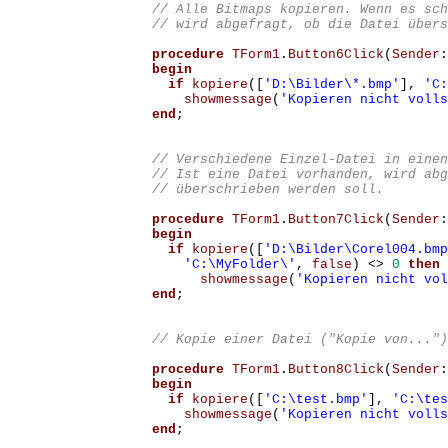
// Alle Bitmaps kopieren. Wenn es sch
procedure
TForm1
.
Button6Click
(
Sender
:
begin
if
kopiere
([
'D:\Bilder\*.bmp'
],
'C:
showmessage
(
'Kopieren nicht volls
end
;
// Verschiedene Einzel-Datei in einen
// Ist eine Datei vorhanden, wird abg
procedure
TForm1
.
Button7Click
(
Sender
:
begin
if
kopiere
([
'D:\Bilder\Corel004.bmp
'C:\MyFolder\'
,
false
)
<>
0
then
showmessage
(
'Kopieren nicht vol
end
;
procedure
TForm1
.
Button8Click
(
Sender
:
begin
if
kopiere
([
'C:\test.bmp'
],
'C:\tes
showmessage
(
'Kopieren nicht volls
end
;