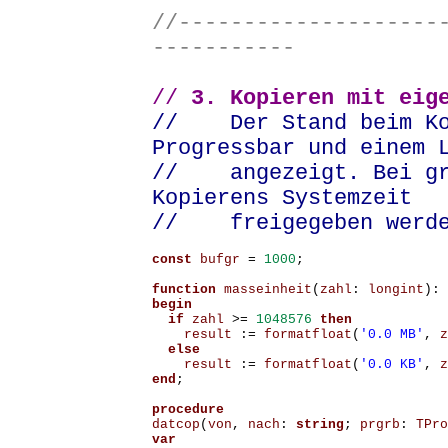
//--------------------
-----------
//
3. Kopieren
mit eig
// Der Stand beim Kop
Progressbar und einem 
// angezeigt. Bei gro
Kopierens Systemzeit
// freigegeben werde
const
bufgr
=
1000
;
function
masseinheit
(
zahl
:
longint
):
begin
if
zahl
>=
1048576
then
result
:=
formatfloat
(
'0.0 MB'
,
z
else
result
:=
formatfloat
(
'0.0 KB'
,
z
end
;
datcop
(
von
,
nach
:
string
;
prgrb
:
TPro
var
