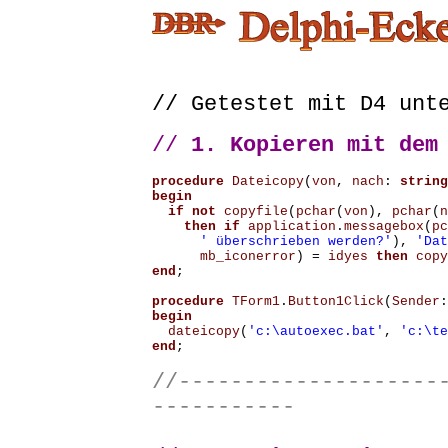
// Getestet mit D4 unt
//
1. Kopieren mit dem 
procedure
Dateicopy
(
von
,
nach
:
string
begin
if
not
copyfile
(
pchar
(
von
),
pchar
(
n
then
if
application
.
messagebox
(
pc
' überschrieben werden?'
),
'Dat
mb_iconerror
)
=
idyes
then
copy
end
;
procedure
TForm1
.
Button1Click
(
Sender
:
begin
dateicopy
(
'c:\autoexec.bat'
,
'c:\te
end
;
//--------------------
-----------