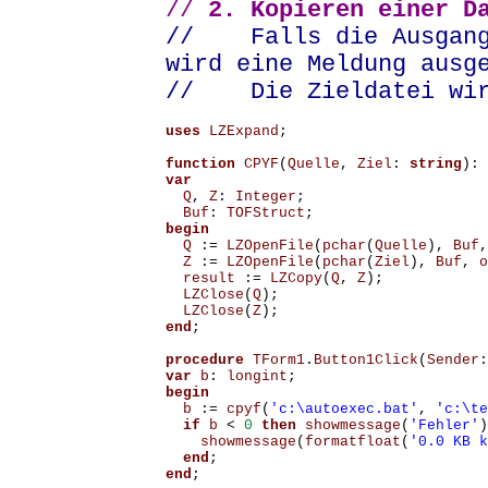
//
2. Kopieren einer Da
// Falls die Ausgangs
wird eine Meldung ausg
// Die Zieldatei wird
uses
LZExpand
;
function
CPYF
(
Quelle
,
Ziel
:
string
):
var
Q
,
Z
:
Integer
;
Buf
:
TOFStruct
;
begin
Q
:=
LZOpenFile
(
pchar
(
Quelle
),
Buf
,
Z
:=
LZOpenFile
(
pchar
(
Ziel
),
Buf
,
o
result
:=
LZCopy
(
Q
,
Z
);
LZClose
(
Q
);
LZClose
(
Z
);
end
;
procedure
TForm1
.
Button1Click
(
Sender
:
var
b
:
longint
;
begin
b
:=
cpyf
(
'c:\autoexec.bat'
,
'c:\te
if
b
<
0
then
showmessage
(
'Fehler'
)
showmessage
(
formatfloat
(
'0.0 KB k
end
;
end
;