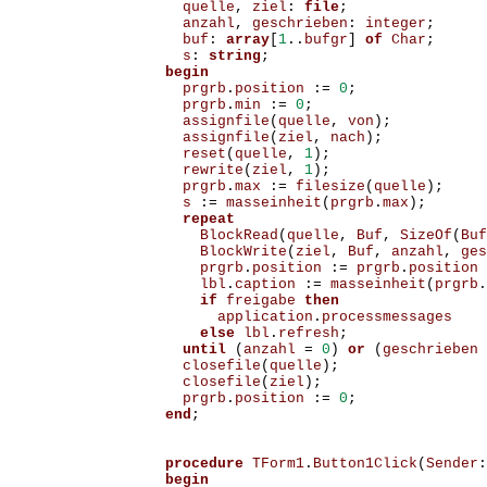
quelle
,
ziel
:
file
;
anzahl
,
geschrieben
:
integer
;
buf
:
array
[
1
..
bufgr
]
of
Char
;
s
:
string
;
begin
prgrb
.
position
:=
0
;
prgrb
.
min
:=
0
;
assignfile
(
quelle
,
von
);
assignfile
(
ziel
,
nach
);
reset
(
quelle
,
1
);
rewrite
(
ziel
,
1
);
prgrb
.
max
:=
filesize
(
quelle
);
s
:=
masseinheit
(
prgrb
.
max
);
repeat
BlockRead
(
quelle
,
Buf
,
SizeOf
(
Buf
BlockWrite
(
ziel
,
Buf
,
anzahl
,
ges
prgrb
.
position
:=
prgrb
.
position
lbl
.
caption
:=
masseinheit
(
prgrb
.
if
freigabe
then
application
.
processmessages
else
lbl
.
refresh
;
until
(
anzahl
=
0
)
or
(
geschrieben
closefile
(
quelle
);
closefile
(
ziel
);
prgrb
.
position
:=
0
;
end
;
procedure
TForm1
.
Button1Click
(
Sender
:
begin