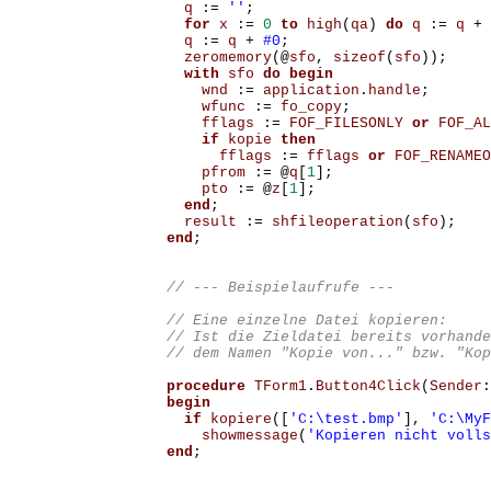
q
:=
''
;
for
x
:=
0
to
high
(
qa
)
do
q
:=
q
+
q
:=
q
+
#0
;
zeromemory
(@
sfo
,
sizeof
(
sfo
));
with
sfo
do
begin
wnd
:=
application
.
handle
;
wfunc
:=
fo_copy
;
fflags
:=
FOF_FILESONLY
or
FOF_AL
if
kopie
then
fflags
:=
fflags
or
FOF_RENAMEO
pfrom
:=
@
q
[
1
];
pto
:=
@
z
[
1
];
end
;
result
:=
shfileoperation
(
sfo
);
end
;
// Eine einzelne Datei kopieren: 

// Ist die Zieldatei bereits vorhande
procedure
TForm1
.
Button4Click
(
Sender
:
begin
if
kopiere
([
'C:\test.bmp'
],
'C:\MyF
showmessage
(
'Kopieren nicht volls
end
;