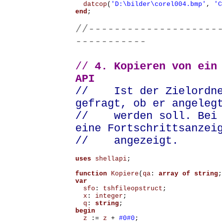
datcop
(
'D:\bilder\corel004.bmp'
,
'C
end
;
//--------------------
-----------
//
4. Kopieren
von ein
API
// Ist der Zielordner
gefragt, ob er angeleg
// werden soll. Bei g
eine Fortschrittsanzei
// angezeigt.
uses
shellapi
;
function
Kopiere
(
qa
:
array
of
string
;
var
sfo
:
tshfileopstruct
;
x
:
integer
;
q
:
string
;
begin
z
:=
z
+
#0#0
;