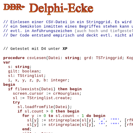
// Einlesen einer CSV-Datei in ein Stringgrid. Es wird
// ein Semikolon inmitten eines Begriffes stehen kann 
// evtl. in Anführungszeichen
(auch hoch und tiefgest
// Der Code entstand empirisch und deckt evtl. nicht a
// Getestet mit D4 unter
XP
procedure
csvLesen
(
Datei
:
string
;
grd
:
TSTringgrid
;
Ko
var
s
:
string
;
gilt
:
boolean
;
sl
:
TStringlist
;
i
,
x
,
y
,
z
,
p
,
b
:
integer
;
begin
if
fileexists
(
Datei
)
then
begin
screen
.
cursor
:=
crHourglass
;
sl
:=
TStringlist
.
create
;
try
sl
.
loadfromfile
(
Datei
);
if
sl
.
count
>
0
then
begin
for
y
:=
0
to
sl
.
count
-
1
do
begin
sl
[
y
]
:=
stringreplace
(
sl
[
y
],
'„'
,
'""'
,
[
rf
sl
[
y
]
:=
stringreplace
(
sl
[
y
],
'“'
,
'""'
,
[
rf
end
;