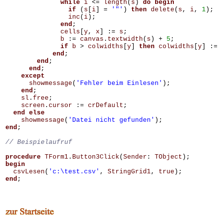
while
i
<=
length
(
s
)
do
begin
if
(
s
[
i
]
=
'"'
)
then
delete
(
s
,
i
,
1
);
inc
(
i
);
end
;
cells
[
y
,
x
]
:=
s
;
b
:=
canvas
.
textwidth
(
s
)
+
5
;
if
b
>
colwidths
[
y
]
then
colwidths
[
y
]
:=
end
;
end
;
end
;
except
showmessage
(
'Fehler beim Einlesen'
);
end
;
sl
.
free
;
screen
.
cursor
:=
crDefault
;
end
else
showmessage
(
'Datei nicht gefunden'
);
end
;
procedure
TForm1
.
Button3Click
(
Sender
:
TObject
);
begin
csvLesen
(
'c:\test.csv'
,
StringGrid1
,
true
);
end
;