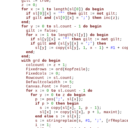
gilt
:=
true
;
z
:=
0
;
for
x
:=
1
to
length
(
sl
[
0
])
do
begin
if
sl
[
0
][
x
]
=
'"'
then
gilt
:=
not
gilt
;
if
gilt
and
(
sl
[
0
][
x
]
=
';'
)
then
inc
(
z
);
end
;
for
y
:=
0
to
sl
.
count
-
1
do
begin
gilt
:=
false
;
for
x
:=
1
to
length
(
sl
[
y
])
do
begin
if
sl
[
y
][
x
]
=
'"'
then
gilt
:=
not
gilt
;
if
gilt
and
(
sl
[
y
][
x
]
=
';'
)
then
sl
[
y
]
:=
copy
(
sl
[
y
],
1
,
x
-
1
)
+
#1
+
co
end
;
end
;
with
grd
do
begin
colcount
:=
z
+
1
;
Fixedrows
:=
ord
(
Kopfzeile
);
Fixedcols
:=
0
;
Rowcount
:=
sl
.
count
;
Defaultcolwidth
:=
5
;
Canvas
.
Font
:=
Font
;
for
x
:=
0
to
sl
.
count
-
1
do
for
y
:=
0
to
z
do
begin
p
:=
pos
(
';'
,
sl
[
x
]);
if
p
>
0
then
begin
s
:=
copy
(
sl
[
x
],
1
,
p
-
1
);
sl
[
x
]
:=
copy
(
sl
[
x
],
p
+
1
,
maxint
);
end
else
s
:=
sl
[
x
];
s
:=
stringreplace
(
s
,
#1
,
';'
,
[
rfReplac
i
:=
1
;