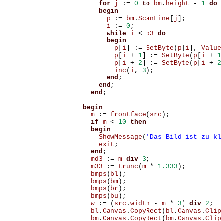
for
j
:=
0
to
bm
.
height
-
1
do
begin
p
:=
bm
.
ScanLine
[
j
];
i
:=
0
;
while
i
<
b3
do
begin
p
[
i
]
:=
SetByte
(
p
[
i
],
Value
p
[
i
+
1
]
:=
SetByte
(
p
[
i
+
1
p
[
i
+
2
]
:=
SetByte
(
p
[
i
+
2
inc
(
i
,
3
);
end
;
end
;
end
;
begin
m
:=
frontface
(
src
);
if
m
<
10
then
begin
ShowMessage
(
'Das Bild ist zu kl
exit
;
end
;
md3
:=
m
div
3
;
m33
:=
trunc
(
m
*
1.333
);
bmps
(
bl
);
bmps
(
bm
);
bmps
(
br
);
bmps
(
bu
);
w
:=
(
src
.
width
-
m
*
3
)
div
2
;
bl
.
Canvas
.
CopyRect
(
bl
.
Canvas
.
Clip
bm
.
Canvas
.
CopyRect
(
bm
.
Canvas
.
Clip