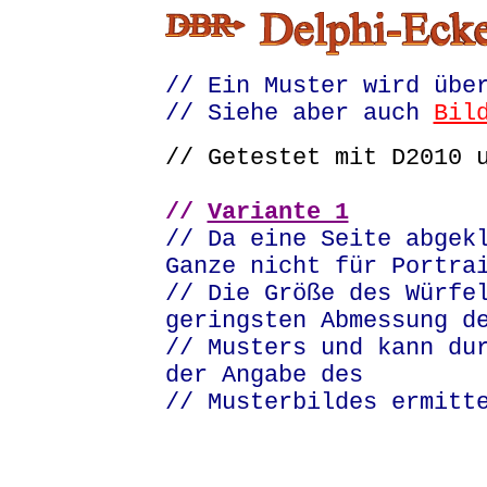
// Ein Muster wird übe
// Siehe aber auch
Bil
// Getestet mit D2010
//
Variante 1
// Da eine Seite abgek
Ganze nicht für Portra
// Die Größe des Würfe
geringsten Abmessung d
// Musters und kann du
der Angabe des
// Musterbildes ermitt