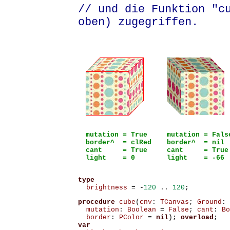
// und die Funktion "c
oben) zugegriffen.
mutation = True
mutation = Fals
border^ = clRed
border^ = nil
cant = True
cant = True
light = 0
light = -66
type
brightness
=
-
120
..
120
;
procedure
cube
(
cnv
:
TCanvas
;
Ground
:
mutation
:
Boolean
=
False
;
cant
:
Bo
border
:
PColor
=
nil
);
overload
;
var