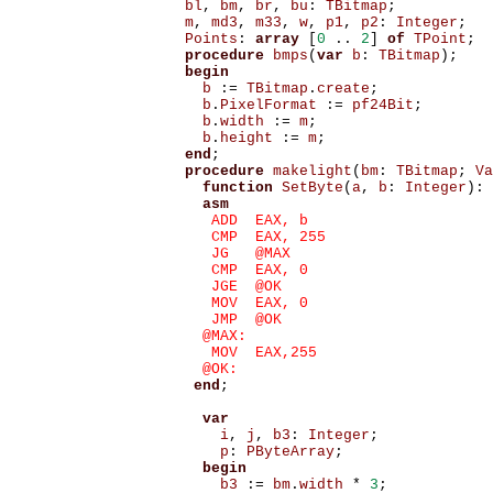
bl
,
bm
,
br
,
bu
:
TBitmap
;
m
,
md3
,
m33
,
w
,
p1
,
p2
:
Integer
;
Points
:
array
[
0
..
2
]
of
TPoint
;
procedure
bmps
(
var
b
:
TBitmap
);
begin
b
:=
TBitmap
.
create
;
b
.
PixelFormat
:=
pf24Bit
;
b
.
width
:=
m
;
b
.
height
:=
m
;
end
;
procedure
makelight
(
bm
:
TBitmap
;
Va
function
SetByte
(
a
,
b
:
Integer
):
asm
     ADD  EAX, b 

     CMP  EAX, 255 

     JG   @MAX 

     CMP  EAX, 0 

     JGE  @OK 

     MOV  EAX, 0 

     JMP  @OK 

    @MAX: 

     MOV  EAX,255 

    @OK: 

end
;
var
i
,
j
,
b3
:
Integer
;
p
:
PByteArray
;
begin
b3
:=
bm
.
width
*
3
;