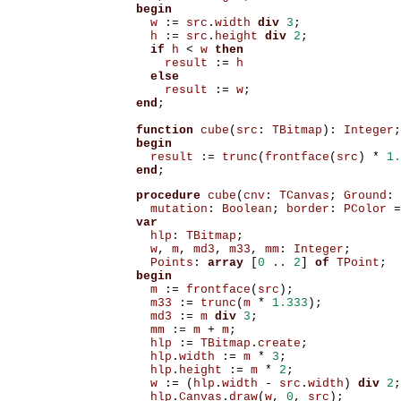
begin
w
:=
src
.
width
div
3
;
h
:=
src
.
height
div
2
;
if
h
<
w
then
result
:=
h
else
result
:=
w
;
end
;
function
cube
(
src
:
TBitmap
):
Integer
;
begin
result
:=
trunc
(
frontface
(
src
)
*
1.
end
;
procedure
cube
(
cnv
:
TCanvas
;
Ground
:
mutation
:
Boolean
;
border
:
PColor
=
var
hlp
:
TBitmap
;
w
,
m
,
md3
,
m33
,
mm
:
Integer
;
Points
:
array
[
0
..
2
]
of
TPoint
;
begin
m
:=
frontface
(
src
);
m33
:=
trunc
(
m
*
1.333
);
md3
:=
m
div
3
;
mm
:=
m
+
m
;
hlp
:=
TBitmap
.
create
;
hlp
.
width
:=
m
*
3
;
hlp
.
height
:=
m
*
2
;
w
:=
(
hlp
.
width
-
src
.
width
)
div
2
;
hlp
.
Canvas
.
draw
(
w
,
0
,
src
);