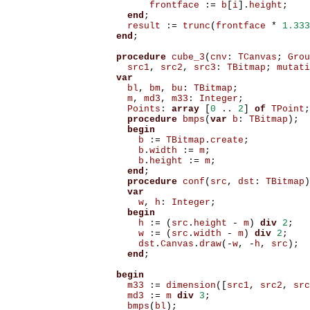
frontface
:=
b
[
i
].
height
;
end
;
result
:=
trunc
(
frontface
*
1.333
end
;
procedure
cube_3
(
cnv
:
TCanvas
;
Grou
src1
,
src2
,
src3
:
TBitmap
;
mutati
var
bl
,
bm
,
bu
:
TBitmap
;
m
,
md3
,
m33
:
Integer
;
Points
:
array
[
0
..
2
]
of
TPoint
;
procedure
bmps
(
var
b
:
TBitmap
);
begin
b
:=
TBitmap
.
create
;
b
.
width
:=
m
;
b
.
height
:=
m
;
end
;
procedure
conf
(
src
,
dst
:
TBitmap
)
var
w
,
h
:
Integer
;
begin
h
:=
(
src
.
height
-
m
)
div
2
;
w
:=
(
src
.
width
-
m
)
div
2
;
dst
.
Canvas
.
draw
(-
w
,
-
h
,
src
);
end
;
begin
m33
:=
dimension
([
src1
,
src2
,
src
md3
:=
m
div
3
;
bmps
(
bl
);