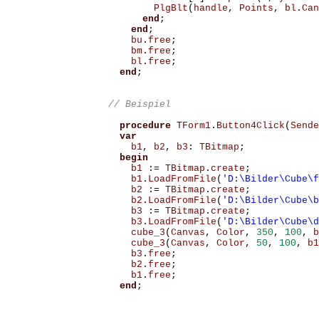
PlgBlt
(
handle
,
Points
,
bl
.
Can
end
;
end
;
bu
.
free
;
bm
.
free
;
bl
.
free
;
end
;
procedure
TForm1
.
Button4Click
(
Sende
var
b1
,
b2
,
b3
:
TBitmap
;
begin
b1
:=
TBitmap
.
create
;
b1
.
LoadFromFile
(
'D:\Bilder\Cube\f
b2
:=
TBitmap
.
create
;
b2
.
LoadFromFile
(
'D:\Bilder\Cube\b
b3
:=
TBitmap
.
create
;
b3
.
LoadFromFile
(
'D:\Bilder\Cube\d
cube_3
(
Canvas
,
Color
,
350
,
100
,
b
cube_3
(
Canvas
,
Color
,
50
,
100
,
b1
b3
.
free
;
b2
.
free
;
b1
.
free
;
end
;