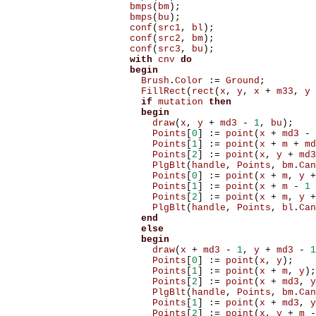
bmps
(
bm
);
bmps
(
bu
);
conf
(
src1
,
bl
);
conf
(
src2
,
bm
);
conf
(
src3
,
bu
);
with
cnv
do
begin
Brush
.
Color
:=
Ground
;
FillRect
(
rect
(
x
,
y
,
x
+
m33
,
y
if
mutation
then
begin
draw
(
x
,
y
+
md3
-
1
,
bu
);
Points
[
0
]
:=
point
(
x
+
md3
-
Points
[
1
]
:=
point
(
x
+
m
+
md
Points
[
2
]
:=
point
(
x
,
y
+
md3
PlgBlt
(
handle
,
Points
,
bm
.
Can
Points
[
0
]
:=
point
(
x
+
m
,
y
+
Points
[
1
]
:=
point
(
x
+
m
-
1
Points
[
2
]
:=
point
(
x
+
m
,
y
+
PlgBlt
(
handle
,
Points
,
bl
.
Can
end
else
begin
draw
(
x
+
md3
-
1
,
y
+
md3
-
1
Points
[
0
]
:=
point
(
x
,
y
);
Points
[
1
]
:=
point
(
x
+
m
,
y
);
Points
[
2
]
:=
point
(
x
+
md3
,
y
PlgBlt
(
handle
,
Points
,
bm
.
Can
Points
[
1
]
:=
point
(
x
+
md3
,
y
Points
[
2
]
:=
point
(
x
,
y
+
m
-