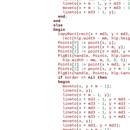
lineto
(
x
+
m
-
1
,
y
+
m33
-
1
moveto
(
x
+
m
-
1
,
y
+
md3
-
1
lineto
(
x
+
m33
-
1
,
y
);
end
;
end
else
begin
CopyRect
(
rect
(
x
+
md3
,
y
+
md3
,
rect
(
hlp
.
width
-
mm
,
hlp
.
heig
Points
[
0
]
:=
point
(
x
,
y
);
Points
[
1
]
:=
point
(
x
+
m
,
y
);
Points
[
2
]
:=
point
(
x
+
md3
,
y
+
PlgBlt
(
handle
,
Points
,
hlp
.
Canv
hlp
.
width
-
mm
,
m
,
0
,
0
,
0
);
Points
[
1
]
:=
point
(
x
+
md3
,
y
+
Points
[
2
]
:=
point
(
x
,
y
+
m
-
1
PlgBlt
(
handle
,
Points
,
hlp
.
Canv
if
border
<>
nil
then
begin
moveto
(
x
,
y
+
m
-
1
);
lineto
(
x
,
y
);
lineto
(
x
+
m
-
1
,
y
);
lineto
(
x
+
m33
-
1
,
y
+
md3
-
lineto
(
x
+
m33
-
1
,
y
+
m33
-
lineto
(
x
+
md3
-
1
,
y
+
m33
-
lineto
(
x
+
md3
-
1
,
y
+
md3
-
lineto
(
x
+
m33
-
1
,
y
+
md3
-
moveto
(
x
,
y
);
lineto
(
x
+
md3
,
y
+
md3
);
moveto
(
x
,
y
+
m
-
1
);