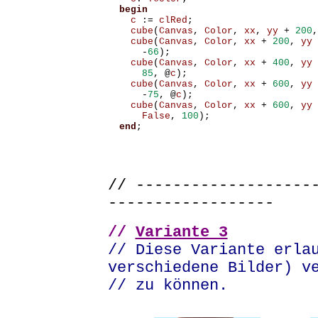
begin
c
:=
clRed
;
cube
(
Canvas
,
Color
,
xx
,
yy
+
200
,
cube
(
Canvas
,
Color
,
xx
+
200
,
yy
-
66
);
cube
(
Canvas
,
Color
,
xx
+
400
,
yy
85
,
@
c
);
cube
(
Canvas
,
Color
,
xx
+
600
,
yy
-
75
,
@
c
);
cube
(
Canvas
,
Color
,
xx
+
600
,
yy
False
,
100
);
end
;
// -------------------
------------------
//
Variante 3
// Diese Variante erla
verschiedene Bilder) v
// zu können.