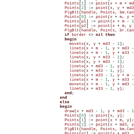
Points
[
1
]
:=
point
(
x
+
m
+
md
Points
[
2
]
:=
point
(
x
,
y
+
md3
PlgBlt
(
handle
,
Points
,
bm
.
Can
Points
[
0
]
:=
point
(
x
+
m
,
y
+
Points
[
p1
]
:=
point
(
x
+
m
-
1
Points
[
p2
]
:=
point
(
x
+
m
,
y
PlgBlt
(
handle
,
Points
,
br
.
Can
if
border
<>
nil
then
begin
moveto
(
x
,
y
+
md3
-
1
);
lineto
(
x
+
m
-
1
,
y
+
md3
-
lineto
(
x
+
m
-
1
,
y
+
m33
-
lineto
(
x
,
y
+
m33
-
1
);
lineto
(
x
,
y
+
md3
-
1
);
lineto
(
x
+
md3
-
1
,
y
);
lineto
(
x
+
m33
-
1
,
y
);
lineto
(
x
+
m33
-
1
,
y
+
m
-
lineto
(
x
+
m
-
1
,
y
+
m33
-
moveto
(
x
+
m
-
1
,
y
+
md3
-
lineto
(
x
+
m33
-
1
,
y
);
end
;
end
else
begin
draw
(
x
+
md3
-
1
,
y
+
md3
-
1
Points
[
0
]
:=
point
(
x
,
y
);
Points
[
1
]
:=
point
(
x
+
m
,
y
);
Points
[
2
]
:=
point
(
x
+
md3
,
y
PlgBlt
(
handle
,
Points
,
bm
.
Can
Points
[
p1
]
:=
point
(
x
+
md3
,