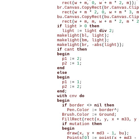
rect
(
w
+
m
,
0
,
w
+
m
*
2
,
m
));
br
.
Canvas
.
CopyRect
(
br
.
Canvas
.
Clip
rect
(
w
+
m
*
2
,
0
,
w
+
m
*
3
,
m
bu
.
Canvas
.
CopyRect
(
bu
.
Canvas
.
Clip
rect
(
w
+
m
,
m
,
w
+
m
*
2
,
m
*
2
if
light
>
0
then
light
:=
light
div
2
;
makelight
(
bl
,
light
);
makelight
(
bm
,
light
);
makelight
(
br
,
-
abs
(
light
));
if
cant
then
begin
p1
:=
2
;
p2
:=
1
;
end
else
begin
p1
:=
1
;
p2
:=
2
;
end
;
with
cnv
do
begin
if
border
<>
nil
then
Pen
.
Color
:=
border
^;
Brush
.
Color
:=
Ground
;
FillRect
(
rect
(
x
,
y
,
x
+
m33
,
y
if
mutation
then
begin
draw
(
x
,
y
+
md3
-
1
,
bu
);
Points
[
0
]
:=
point
(
x
+
md3
-