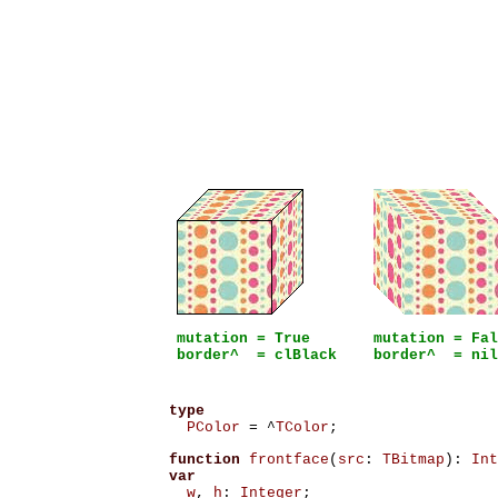
mutation = True
mutation = Fal
border^ = clBlack
border^ = nil
type
PColor
=
^
TColor
;
function
frontface
(
src
:
TBitmap
):
Int
var
w
,
h
:
Integer
;