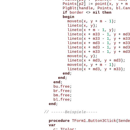
Points
[
p2
]
:=
point
(
x
,
y
+
m
PlgBlt
(
handle
,
Points
,
bl
.
Can
if
border
<>
nil
then
begin
moveto
(
x
,
y
+
m
-
1
);
lineto
(
x
,
y
);
lineto
(
x
+
m
-
1
,
y
);
lineto
(
x
+
m33
-
1
,
y
+
md3
lineto
(
x
+
m33
-
1
,
y
+
m33
lineto
(
x
+
md3
-
1
,
y
+
m33
lineto
(
x
+
md3
-
1
,
y
+
md3
lineto
(
x
+
m33
-
1
,
y
+
md3
moveto
(
x
,
y
);
lineto
(
x
+
md3
,
y
+
md3
);
moveto
(
x
,
y
+
m
-
1
);
lineto
(
x
+
md3
,
y
+
m33
);
end
;
end
;
end
;
bu
.
free
;
br
.
free
;
bm
.
free
;
bl
.
free
;
end
;
procedure
TForm1
.
Button3Click
(
Sende
var
c
:
TColor
;