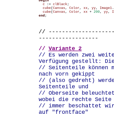
c
:=
clBlack
;
cube
(
Canvas
,
Color
,
xx
,
yy
,
Image1
.
cube
(
Canvas
,
Color
,
xx
+
200
,
yy
,
I
end
;
// -------------------
------------------
//
Variante
2
// Es werden zwei weit
Verfügung gestellt: Di
// Seitenteile können 
nach vorn gekippt
// (also gedreht) werd
Seitenteile und
// Oberseite beleuchte
wobei die rechte Seite
// immer beschattet wi
auf "frontface"