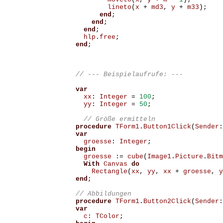
lineto
(
x
+
md3
,
y
+
m33
);
end
;
end
;
end
;
hlp
.
free
;
end
;
var
xx
:
Integer
=
100
;
yy
:
Integer
=
50
;
// Größe ermitteln
procedure
TForm1
.
Button1Click
(
Sender
:
var
groesse
:
Integer
;
begin
groesse
:=
cube
(
Image1
.
Picture
.
Bitm
With
Canvas
do
Rectangle
(
xx
,
yy
,
xx
+
groesse
,
y
end
;
procedure
TForm1
.
Button2Click
(
Sender
:
var
c
:
TColor
;