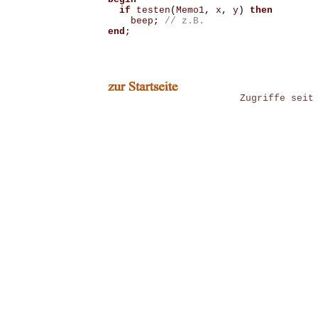
if
testen
(
Memo1
,
x
,
y
)
then
beep
;
end
;
Zugriffe seit