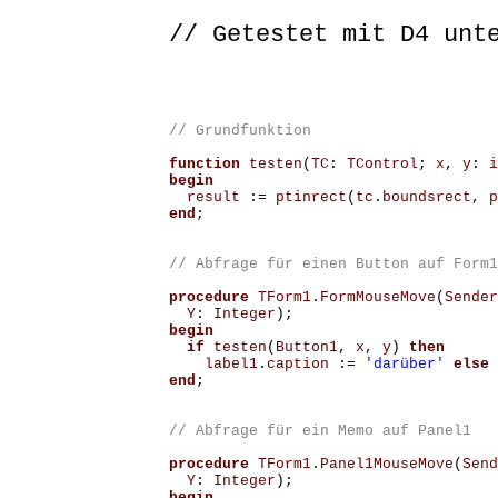
// Getestet mit D4 unt
function
testen
(
TC
:
TControl
;
x
,
y
:
i
begin
result
:=
ptinrect
(
tc
.
boundsrect
,
p
end
;
procedure
TForm1
.
FormMouseMove
(
Sender
Y
:
Integer
);
begin
if
testen
(
Button1
,
x
,
y
)
then
label1
.
caption
:=
'darüber'
else
end
;
procedure
TForm1
.
Panel1MouseMove
(
Send
Y
:
Integer
);
begin