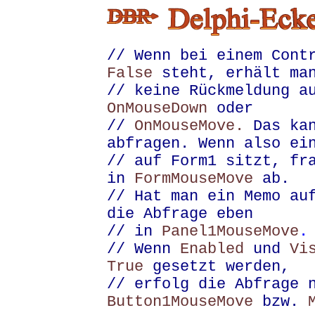
// Wenn bei einem Cont
False
steht, erhält ma
// keine Rückmeldung a
OnMouseDown
oder
//
OnMouseMove.
Das ka
abfragen. Wenn also ei
// auf Form1 sitzt, fr
in
FormMouseMove
ab.
// Hat man ein Memo au
die Abfrage eben
// in
Panel1MouseMove
.
// Wenn
Enabled
und
Vi
True
gesetzt werden,
// erfolg die Abfrage 
Button1MouseMove
bzw.