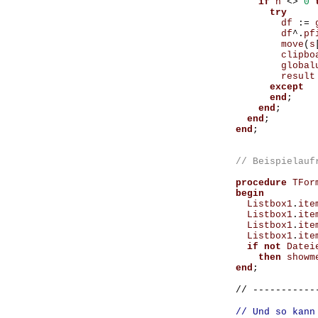
if
h
<>
0
try
df
:=
df
^.
pf
move
(
s
clipbo
global
result
except
end
;
end
;
end
;
end
;
procedure
TFor
begin
Listbox1
.
ite
Listbox1
.
ite
Listbox1
.
ite
Listbox1
.
ite
if
not
Datei
then
showm
end
// -----------
// Und so kann