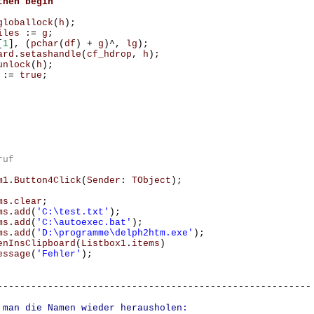
then
begin
globallock
(
h
);
iles
:=
g
;
[
1
],
(
pchar
(
df
)
+
g
)^,
lg
);
ard
.
setashandle
(
cf_hdrop
,
h
);
unlock
(
h
);
:=
true
;
m1
.
Button4Click
(
Sender
:
TObject
);
ms
.
clear
;
ms
.
add
(
'C:\test.txt'
);
ms
.
add
(
'C:\autoexec.bat'
);
ms
.
add
(
'D:\programme\delph2htm.exe'
);
enInsClipboard
(
Listbox1
.
items
)
essage
(
'Fehler'
);
--------------------------------------------------------
 man die Namen wieder herausholen: