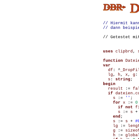
// Hiermit kan
// dann beispi
// Getestet mi
uses
clipbrd
,
function
Datei
var
df
:
^
_DropFi
lg
,
h
,
x
,
g
:
s
:
string
;
begin
result
:=
fa
if
dateien
.
c
s
:=
''
;
for
x
:=
0
if
not
f
s
:=
s
+
end
;
s
:=
s
+
#
lg
:=
leng
g
:=
sizeo
h
:=
globa