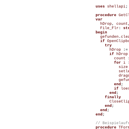
uses
shellapi
;
procedure
GetC
var
hDrop
,
count
File_Flr
:
st
begin
gefunden
.
cle
if
OpenClipb
try
hDrop
:=
if
hDrop
count
for
i
size
setl
drag
gefu
end
;
if
loe
end
;
finally
CloseCli
end
;
end
;
end
;
procedure
TFor