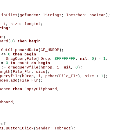
lipFiles
(
gefunden
:
TStrings
;
loeschen
:
boolean
);
,
i
,
size
:
longint
;
ring
;
ar
;
oard
(
0
)
then
begin
GetClipboardData
(
CF_HDROP
);
<>
0
then
begin
:=
DragQueryFile
(
hDrop
,
$FFFFFFFF
,
nil
,
0
)
-
1
;
:=
0
to
count
do
begin
:=
dragqueryfile
(
hDrop
,
i
,
nil
,
0
);
ength
(
File_Flr
,
size
);
queryfile
(
hDrop
,
i
,
pchar
(
File_Flr
),
size
+
1
);
nden
.
add
(
File_Flr
);
schen
then
EmptyClipboard
;
pboard
;
m1
.
Button1Click
(
Sender
:
TObject
);