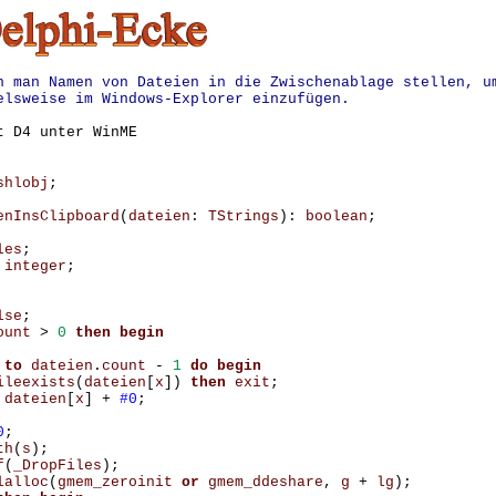
n man Namen von Dateien in die Zwischenablage stellen, u
elsweise im Windows-Explorer einzufügen.
t D4 unter WinME
shlobj
;
enInsClipboard
(
dateien
:
TStrings
):
boolean
;
les
;
integer
;
lse
;
ount
>
0
then
begin
to
dateien
.
count
-
1
do
begin
ileexists
(
dateien
[
x
])
then
exit
;
dateien
[
x
]
+
#0
;
0
;
th
(
s
);
f
(
_DropFiles
);
lalloc
(
gmem_zeroinit
or
gmem_ddeshare
,
g
+
lg
);