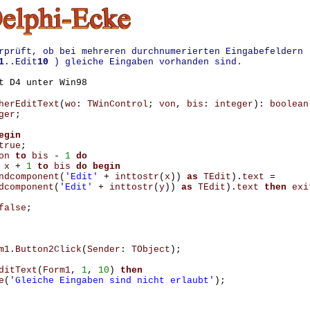
rprüft, ob bei mehreren durchnumerierten Eingabefeldern
1
..Edit
10
) gleiche Eingaben vorhanden sind.
t D4 unter Win98
herEditText
(
wo
:
TWinControl
;
von
,
bis
:
integer
):
boolean
ger
;
egin
true
;
on
to
bis
-
1
do
x
+
1
to
bis
do
begin
ndcomponent
(
'Edit'
+
inttostr
(
x
))
as
TEdit
).
text
=
dcomponent
(
'Edit'
+
inttostr
(
y
))
as
TEdit
).
text
then
exi
false
;
m1
.
Button2Click
(
Sender
:
TObject
);
ditText
(
Form1
,
1
,
10
)
then
e
(
'Gleiche Eingaben sind nicht erlaubt'
);