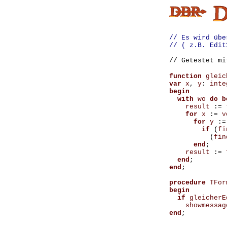
// Es wird übe
// ( z.B. Edit
// Getestet mi
function
gleic
var
x
,
y
:
inte
begin
with
wo
do
b
result
:=
for
x
:=
v
for
y
:=
if
(
fi
(
fin
end
;
result
:=
end
;
end
;
procedure
TFor
begin
if
gleicherE
showmessag
end
;