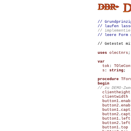
// Grundprinzi
// laufen las
// implementie
// leere Form 
// Getestet mi
uses
olectnrs
;
var
tok
:
TOleCon
s
:
string
;
procedure
TFor
begin
clientheight
clientwidth
button1
.
enab
button2
.
enab
button1
.
capt
button2
.
capt
button1
.
left
button2
.
left
button1
.
top