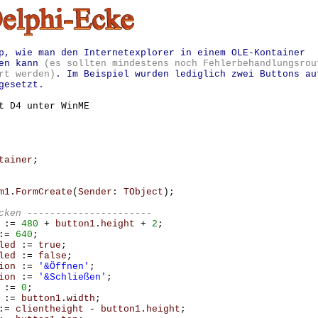
p, wie man den Internetexplorer in einem OLE-Kontainer
sen kann
(es sollten mindestens noch Fehlerbehandlungsrou
rt werden)
. Im Beispiel wurden lediglich zwei Buttons au
gesetzt.
t D4 unter WinME
tainer
;
m1
.
FormCreate
(
Sender
:
TObject
);
:=
480
+
button1
.
height
+
2
;
:=
640
;
led
:=
true
;
led
:=
false
;
ion
:=
'&Öffnen'
;
ion
:=
'&Schließen'
;
:=
0
;
:=
button1
.
width
;
:=
clientheight
-
button1
.
height
;