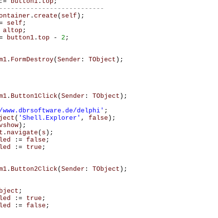
:=
button1
.
top
;
ontainer
.
create
(
self
);
=
self
;
altop
;
=
button1
.
top
-
2
;
m1
.
FormDestroy
(
Sender
:
TObject
);
m1
.
Button1Click
(
Sender
:
TObject
);
/www.dbrsoftware.de/delphi'
;
ject
(
'Shell.Explorer'
,
false
);
vshow
);
t
.
navigate
(
s
);
led
:=
false
;
led
:=
true
;
m1
.
Button2Click
(
Sender
:
TObject
);
bject
;
led
:=
true
;
led
:=
false
;