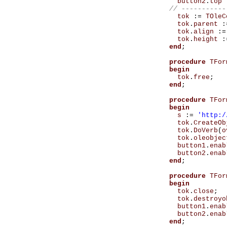
button2
.
top
tok
:=
TOleC
tok
.
parent
:
tok
.
align
:=
tok
.
height
:
end
;
procedure
TFor
begin
tok
.
free
;
end
;
procedure
TFor
begin
s
:=
'http:/
tok
.
CreateOb
tok
.
DoVerb
(
o
tok
.
oleobjec
button1
.
enab
button2
.
enab
end
;
procedure
TFor
begin
tok
.
close
;
tok
.
destroyo
button1
.
enab
button2
.
enab
end
;