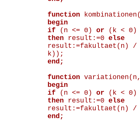
function
kombinationen
begin
if
(n <= 0)
or
(k < 0
then
result:=0
else
result:=fakultaet(n) /
k));
end;
function
variationen(n,
begin
if
(n <= 0)
or
(k < 0
then
result:=0
else
result:=fakultaet(n) /
end;