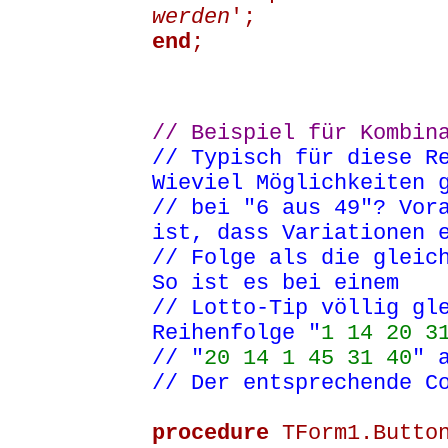
werden
';
end
;
// Beispiel für Kombin
// Typisch für diese R
Wieviel Möglichkeiten 
// bei "6 aus 49"? Vor
ist, dass Variationen 
// Folge als die gleic
So ist es bei einem
// Lotto-Tip völlig gl
Reihenfolge "
1 14 20 3
// "
20 14 1 45 31 40
" 
// Der entsprechende C
procedure
TForm1.Button