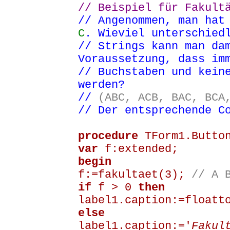
// Beispiel für Fakult
// Angenommen, man hat
C
. Wieviel unterschied
// Strings kann man da
Voraussetzung, dass im
// Buchstaben und kein
werden?
//
(ABC, ACB, BAC, BCA
// Der entsprechende C
procedure
TForm1.Button
var
f:extended;
begin
f:=fakultaet(3);
// A 
if
f > 0
then
label1.caption:=floatt
else
label1.caption:='
Fakul