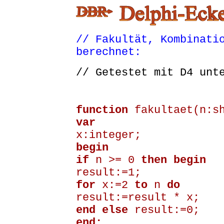
// Fakultät, Kombinati
berechnet:
// Getestet mit D4 unt
function
fakultaet(n:sh
var
x:integer;
begin
if
n >= 0
then begin
result:=1;
for
x:=2
to
n
do
result:=result * x;
end else
result:=0;
end;