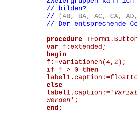
Zweiergruppen kann ich
// bilden?
//
(AB, BA, AC, CA, AD
// Der entsprechende C
procedure
TForm1.Button
var
f:extended;
begin
f:=variationen(4,2);
if
f > 0
then
label1.caption:=floatt
else
label1.caption:='
Varia
werden
';
end;