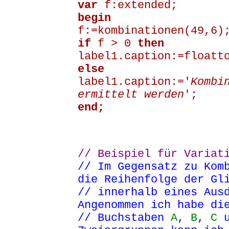
var
f:extended;
begin
f:=kombinationen(49,6)
if
f > 0
then
label1.caption:=floatt
else
label1.caption:='
Kombi
ermittelt werden
';
end;
// Beispiel für Variat
// Im Gegensatz zu Kom
die Reihenfolge der Gl
// innerhalb eines Aus
Angenommen ich habe di
// Buchstaben
A
,
B
,
C
u