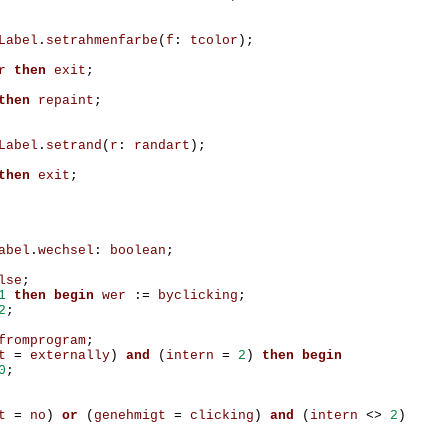
Label
.
setrahmenfarbe
(
f
:
tcolor
);
r
then
exit
;
then
repaint
;
Label
.
setrand
(
r
:
randart
);
then
exit
;
abel
.
wechsel
:
boolean
;
lse
;
1
then
begin
wer
:=
byclicking
;
2
;
fromprogram
;
t
=
externally
)
and
(
intern
=
2
)
then
begin
0
;
t
=
no
)
or
(
genehmigt
=
clicking
)
and
(
intern
<>
2
)