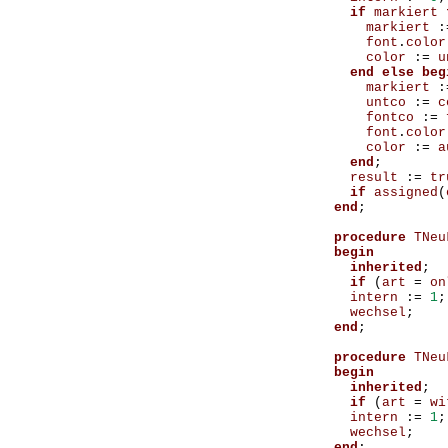
if
markiert
markiert
:
font
.
color
color
:=
u
end
else
beg
markiert
:
untco
:=
c
fontco
:=
font
.
color
color
:=
a
end
;
result
:=
tr
if
assigned
(
end
;
procedure
TNeu
begin
inherited
;
if
(
art
=
on
intern
:=
1
;
wechsel
;
end
;
procedure
TNeu
begin
inherited
;
if
(
art
=
wi
intern
:=
1
;
wechsel
;
end
;