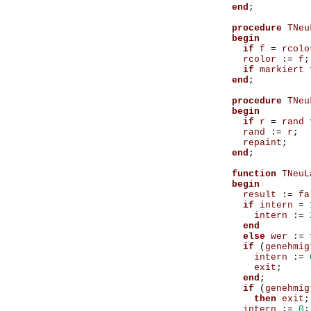
end
;
procedure
TNeu
begin
if
f
=
rcolo
rcolor
:=
f
;
if
markiert
end
;
procedure
TNeu
begin
if
r
=
rand
rand
:=
r
;
repaint
;
end
;
function
TNeuL
begin
result
:=
fa
if
intern
=
intern
:=
end
else
wer
:=
if
(
genehmig
intern
:=
exit
;
end
;
if
(
genehmig
then
exit
;
intern
:=
0
;