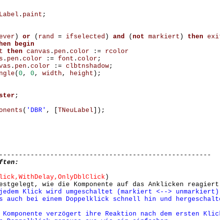
Label
.
paint
;
ever
)
or
(
rand
=
ifselected
)
and
(
not
markiert
)
then
exi
hen
begin
t
then
canvas
.
pen
.
color
:=
rcolor
s
.
pen
.
color
:=
font
.
color
;
vas
.
pen
.
color
:=
clbtnshadow
;
ngle
(
0
,
0
,
width
,
height
);
ster
;
onents
(
'DBR'
,
[
TNeuLabel
]);
------------------------------------------------------
ften:
lick,WithDelay,OnlyDblClick
)
estgelegt, wie die Komponente auf das Anklicken reagiert
jedem Klick wird umgeschaltet (markiert <--> unmarkiert)
s auch bei einem Doppelklick schnell hin und hergeschalt
Komponente verzögert ihre Reaktion nach dem ersten Klic