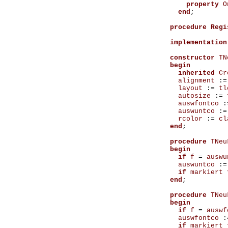
property
O
end
;
procedure
Regi
implementation
constructor
TN
begin
inherited
Cr
alignment
:=
layout
:=
tl
autosize
:=
auswfontco
:
auswuntco
:=
rcolor
:=
cl
end
;
procedure
TNeu
begin
if
f
=
auswu
auswuntco
:=
if
markiert
end
;
procedure
TNeu
begin
if
f
=
auswf
auswfontco
:
if
markiert