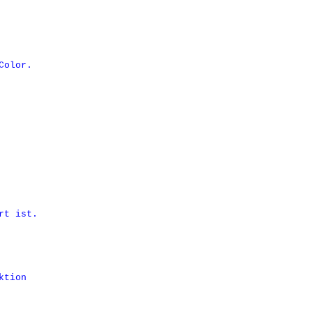
Color.
rt ist.
ktion