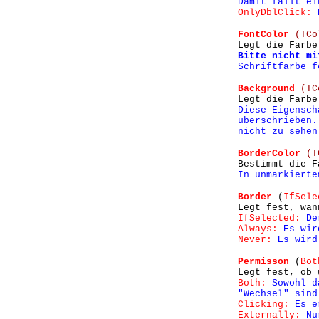
Damit fällt e
OnlyDblClick:
D
FontColor
(TC
Legt die Farbe
Bitte nicht mi
Schriftfarbe f
Background
(TC
Legt die Farbe
Diese Eigensch
überschrieben.
nicht zu sehen
BorderColor
(T
Bestimmt die F
In unmarkierte
Border
(
IfSele
Legt fest, wan
IfSelected:
De
Always:
Es wir
Never:
Es wird 
Permisson
(
Bot
Legt fest, ob 
Both:
Sowohl da
"Wechsel" sind
Clicking:
Es er
Externally:
Nur