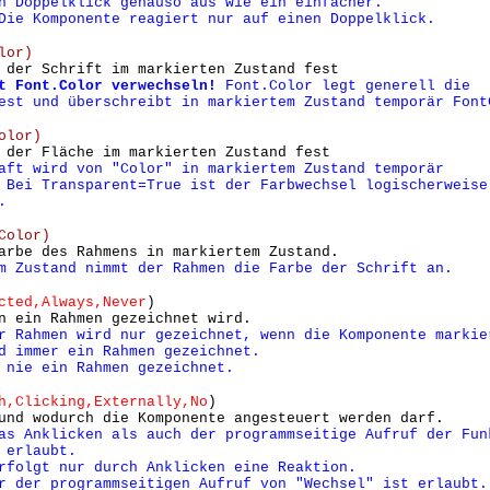
in
Doppelklick genauso aus wie ein einfacher.
ie Komponente reagiert nur auf einen Doppelklick.
olor)
 der Schrift im markierten Zustand fest
t Font.Color verwechseln!
Font.Color legt generell die
est und überschreibt in markiertem Zustand temporär Font
olor)
 der Fläche im markierten Zustand fest
aft wird von "Color" in markiertem Zustand temporär
 Bei Transparent=True ist der Farbwechsel logischerweise
.
Color)
arbe des Rahmens in markiertem Zustand.
m Zustand nimmt der Rahmen die Farbe der Schrift an.
cted,Always,Never
)
n ein Rahmen gezeichnet wird.
r Rahmen wird nur gezeichnet, wenn die Komponente markie
d immer ein Rahmen gezeichnet.
nie ein Rahmen gezeichnet.
h,Clicking,Externally,No
)
und wodurch die Komponente angesteuert werden darf.
s Anklicken als auch der programmseitige Aufruf der Fun
 erlaubt.
folgt nur durch Anklicken eine Reaktion.
 der programmseitigen Aufruf von "Wechsel" ist erlaubt.