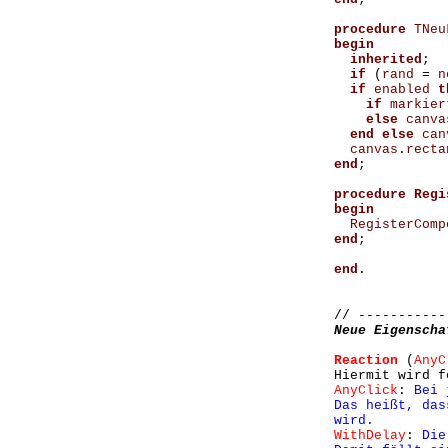
procedure
TNeu
begin
inherited
;
if
(
rand
=
n
if
enabled
t
if
markier
else
canva
end
else
can
canvas
.
recta
end
;
procedure
Regi
begin
RegisterComp
end
;
end
.
// -----------
Neue Eigenscha
Reaction
(
AnyC
Hiermit wird f
AnyClick
:
Bei 
Das heißt, das
wird.
WithDelay
:
Die 