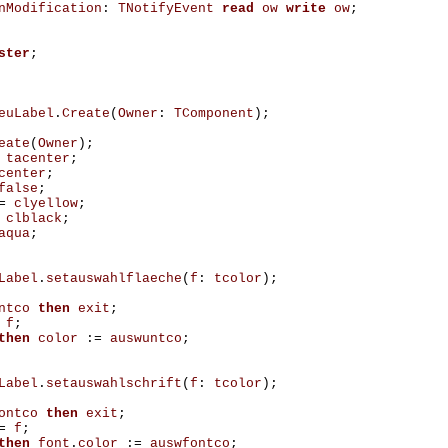
nModification
:
TNotifyEvent
read
ow
write
ow
;
ster
;
euLabel
.
Create
(
Owner
:
TComponent
);
eate
(
Owner
);
tacenter
;
center
;
false
;
=
clyellow
;
clblack
;
aqua
;
Label
.
setauswahlflaeche
(
f
:
tcolor
);
ntco
then
exit
;
f
;
then
color
:=
auswuntco
;
Label
.
setauswahlschrift
(
f
:
tcolor
);
ontco
then
exit
;
=
f
;
then
font
.
color
:=
auswfontco
;