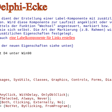
 dient der Erstellung einer Label-Komponente mit zusätzl
en. Wird diese Komponente zur Laufzeit angeklickt oder v
ttels der Funktion "Wechsel" angesteuert, markiert bzw.
sie sich selbst. Die Art der Markierung (z.B. Rahmen) wi
usätzlichen Eigenschaften festgelegt.
eine Labelkomponente für Links erstellen
 auch
der neuen Eigenschaften siehe unten}
t D4 unter Win98
sages
,
SysUtils
,
Classes
,
Graphics
,
Controls
,
Forms
,
Dia
AnyClick
,
WithDelay
,
OnlyDblClick
);
fSelected
,
Always
,
Never
);
(
Both
,
Clicking
,
Externally
,
No
);
=
(
NotYet
,
ByClicking
,
FromProgram
);