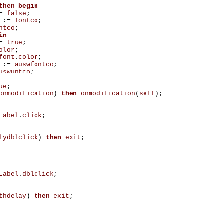
then
begin
=
false
;
:=
fontco
;
ntco
;
in
=
true
;
olor
;
font
.
color
;
:=
auswfontco
;
uswuntco
;
ue
;
onmodification
)
then
onmodification
(
self
);
Label
.
click
;
lydblclick
)
then
exit
;
Label
.
dblclick
;
thdelay
)
then
exit
;