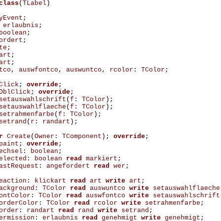
class
(
TLabel
)
yEvent
;
erlaubnis
;
boolean
;
ordert
;
te
;
art
;
art
;
tco
,
auswfontco
,
auswuntco
,
rcolor
:
TColor
;
Click
;
override
;
DblClick
;
override
;
setauswahlschrift
(
f
:
TColor
);
setauswahlflaeche
(
f
:
TColor
);
setrahmenfarbe
(
f
:
TColor
);
setrand
(
r
:
randart
);
r
Create
(
Owner
:
TComponent
);
override
;
paint
;
override
;
echsel
:
boolean
;
elected
:
boolean
read
markiert
;
astRequest
:
angefordert
read
wer
;
eaction
:
klickart
read
art
write
art
;
ackground
:
TColor
read
auswuntco
write
setauswahlflaeche
ontColor
:
TColor
read
auswfontco
write
setauswahlschrift
orderColor
:
TColor
read
rcolor
write
setrahmenfarbe
;
order
:
randart
read
rand
write
setrand
;
ermission
:
erlaubnis
read
genehmigt
write
genehmigt
;