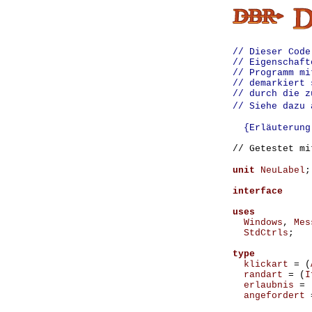
// Dieser Code
// Eigenschaft
// Programm mi
// demarkiert 
// durch die z
// Siehe dazu
{Erläuterung 
// Getestet mi
unit
NeuLabel
;
interface
uses
Windows
,
Mes
StdCtrls
;
type
klickart
=
(
randart
=
(
I
erlaubnis
=
angefordert