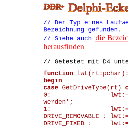
// Der Typ eines Laufw
Bezeichnung gefunden.
die Bezei
// Siehe auch
herausfinden
// Getestet mit D4 unt
function
lwt(rt:pchar)
begin
case
GetDriveType(rt)
0: lwt:='konnte
werden';
1: lwt:='Exist
DRIVE_REMOVABLE : lwt:
DRIVE_FIXED : lwt:='