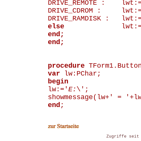
DRIVE_REMOTE : lwt:='
DRIVE_CDROM : lwt:=
DRIVE_RAMDISK : lwt:=
else
lwt:='Unbe
end;
end;
procedure
TForm1.Butto
var
lw:PChar;
begin
lw:='
E:
\';
showmessage(lw+' = '+l
end
;
Zugriffe seit