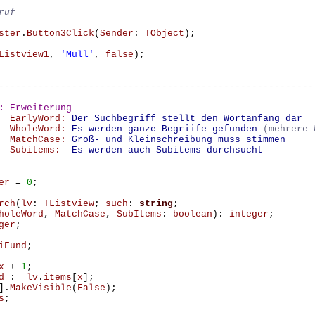
ster
.
Button3Click
(
Sender
:
TObject
);
Listview1
,
'Müll'
,
false
);
--------------------------------------------------------
:
Erweiterung
EarlyWord:
Der Suchbegriff stellt den Wortanfang dar
WholeWord:
Es werden ganze Begriife gefunden
(mehrere 
MatchCase:
Groß- und Kleinschreibung muss stimmen
Subitems:
Es werden auch Subitems durchsucht
er
=
0
;
rch
(
lv
:
TListview
;
such
:
string
;
holeWord
,
MatchCase
,
SubItems
:
boolean
):
integer
;
ger
;
iFund
;
x
+
1
;
d
:=
lv
.
items
[
x
];
].
MakeVisible
(
False
);
s
;