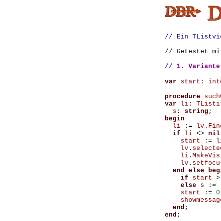
// Ein TListvi
// Getestet m
//
1. Variante
var
start
:
int
procedure
such
var
li
:
TListi
s
:
string
;
begin
li
:=
lv
.
Fin
if
li
<>
nil
start
:=
l
lv
.
selecte
li
.
MakeVis
lv
.
setfocu
end
else
beg
if
start
>
else
s
:=
start
:=
0
showmessag
end
;
end
;