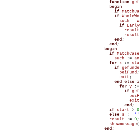
function
gef
begin
if
MatchCa
if
WholeWo
such
=
w
if
Early
result
result
end
;
end
;
begin
if
MatchCase
such
:=
an
for
x
:=
sta
if
gefunde
beiFund
;
exit
;
end
else
i
for
y
:=
if
gef
beiF
exit
end
;
if
start
>
0
else
s
:=
''
result
:=
0
;
showmessage
(
end
;