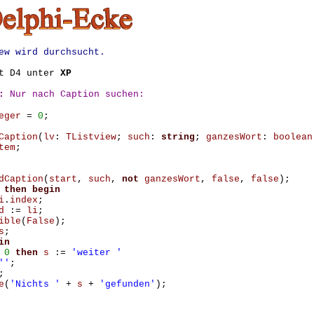
ew wird durchsucht.
it D4 unter
XP
:
Nur nach Caption suchen:
eger
=
0
;
Caption
(
lv
:
TListview
;
such
:
string
;
ganzesWort
:
boolean
tem
;
dCaption
(
start
,
such
,
not
ganzesWort
,
false
,
false
);
then
begin
i
.
index
;
d
:=
li
;
ible
(
False
);
s
;
in
0
then
s
:=
'weiter '
''
;
;
e
(
'Nichts '
+
s
+
'gefunden'
);