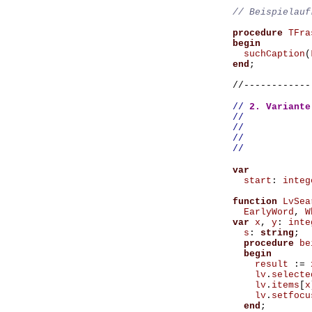
procedure
TFra
begin
suchCaption
(
end
;
//------------
//
2. Variante
//
//
//
//
var
start
:
integ
function
LvSea
EarlyWord
,
W
var
x
,
y
:
inte
s
:
string
;
procedure
be
begin
result
:=
lv
.
selecte
lv
.
items
[
x
lv
.
setfocu
end
;