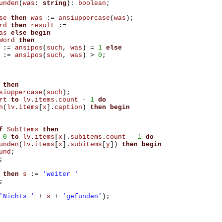
unden
(
was
:
string
):
boolean
;
se
then
was
:=
ansiuppercase
(
was
);
rd
then
result
:=
as
else
begin
Word
then
:=
ansipos
(
such
,
was
)
=
1
else
:=
ansipos
(
such
,
was
)
>
0
;
then
siuppercase
(
such
);
rt
to
lv
.
items
.
count
-
1
do
n
(
lv
.
items
[
x
].
caption
)
then
begin
f
SubItems
then
0
to
lv
.
items
[
x
].
subitems
.
count
-
1
do
unden
(
lv
.
items
[
x
].
subitems
[
y
])
then
begin
und
;
;
then
s
:=
'weiter '
;
'Nichts '
+
s
+
'gefunden'
);