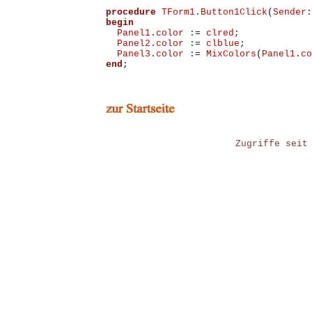
procedure
TForm1
.
Button1Click
(
Sender
:
begin
Panel1
.
color
:=
clred
;
Panel2
.
color
:=
clblue
;
Panel3
.
color
:=
MixColors
(
Panel1
.
co
end
;
Zugriffe seit