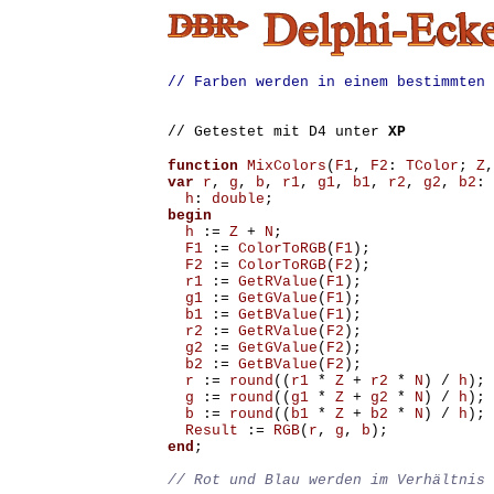
// Farben werden in einem bestimmten 
// Getestet mit D4 unter
XP
function
MixColors
(
F1
,
F2
:
TColor
;
Z
,
var
r
,
g
,
b
,
r1
,
g1
,
b1
,
r2
,
g2
,
b2
:
h
:
double
;
begin
h
:=
Z
+
N
;
F1
:=
ColorToRGB
(
F1
);
F2
:=
ColorToRGB
(
F2
);
r1
:=
GetRValue
(
F1
);
g1
:=
GetGValue
(
F1
);
b1
:=
GetBValue
(
F1
);
r2
:=
GetRValue
(
F2
);
g2
:=
GetGValue
(
F2
);
b2
:=
GetBValue
(
F2
);
r
:=
round
((
r1
*
Z
+
r2
*
N
)
/
h
);
g
:=
round
((
g1
*
Z
+
g2
*
N
)
/
h
);
b
:=
round
((
b1
*
Z
+
b2
*
N
)
/
h
);
Result
:=
RGB
(
r
,
g
,
b
);
end
;