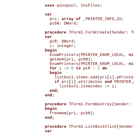
uses
winspool
,
IniFiles
;
var
pri
:
array
of
_PRINTER_INFO_2A
;
pcbN
:
DWord
;
procedure
TForm1
.
FormCreate
(
Sender
:
T
var
pcR
:
DWord
;
i
:
integer
;
begin
EnumPrinters
(
PRINTER_ENUM_LOCAL
,
ni
getmem
(
pri
,
pcbN
);
EnumPrinters
(
PRINTER_ENUM_LOCAL
,
ni
for
i
:=
0
to
pcR
-
1
do
begin
listbox1
.
items
.
add
(
pri
[
i
].
pPrinte
if
pri
[
i
].
attributes
and
PRINTER_
listbox1
.
itemindex
:=
i
;
end
;
end
;
procedure
TForm1
.
FormDestroy
(
Sender
:
begin
freemem
(
pri
,
pcbN
);
end
;
procedure
TForm1
.
ListBox1Click
(
Sender
var