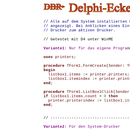
// Alle auf dem System installierten 
// angezeigt. Bei Anklicken eines Ein
// Drucker zum aktiven Drucker.
// Getestet mit D4 unter WinME
Variante1
:
 Nur für das eigene Program
uses
printers
;
procedure
TForm1
.
FormCreate
(
Sender
:
T
begin
listbox1
.
items
:=
printer
.
printers
;
listbox1
.
itemindex
:=
printer
.
print
end
;
procedure
TForm1
.
ListBox1Click
(
Sender
if
listbox1
.
items
.
count
>
0
then
printer
.
printerindex
:=
listbox1
.
it
end
;
// ----------------------------------
Variante2:
Für
den
System
-