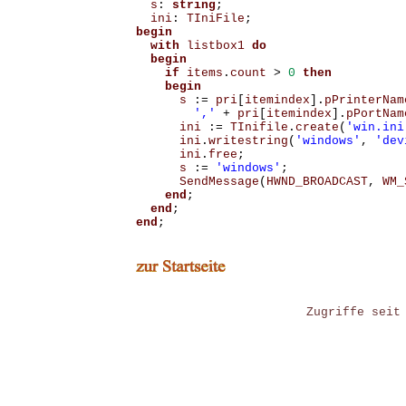
s
:
string
;
ini
:
TIniFile
;
begin
with
listbox1
do
begin
if
items
.
count
>
0
then
begin
s
:=
pri
[
itemindex
].
pPrinterNam
','
+
pri
[
itemindex
].
pPortNam
ini
:=
TInifile
.
create
(
'win.ini
ini
.
writestring
(
'windows'
,
'dev
ini
.
free
;
s
:=
'windows'
;
SendMessage
(
HWND_BROADCAST
,
WM_
end
;
end
;
end
;
Zugriffe seit