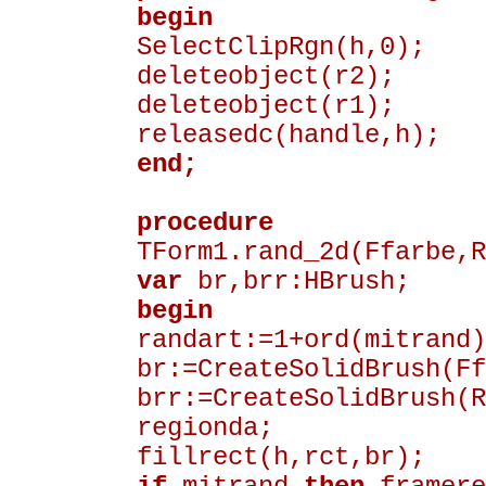
begin
SelectClipRgn(h,0);
deleteobject(r2);
deleteobject(r1);
releasedc(handle,h);
end;
procedure
TForm1.rand_2d(Ffarbe,R
var
br,brr:HBrush;
begin
randart:=1+ord(mitrand)
br:=CreateSolidBrush(Ff
brr:=CreateSolidBrush(R
regionda;
fillrect(h,rct,br);