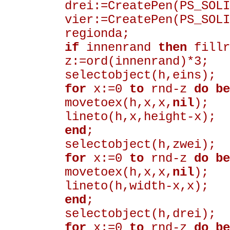
drei:=CreatePen(PS_SOLI
vier:=CreatePen(PS_SOLI
regionda;
if
innenrand
then
fillr
z:=ord(innenrand)*3;
selectobject(h,eins);
for
x:=0
to
rnd-z
do be
movetoex(h,x,x,
nil
);
lineto(h,x,height-x);
end
;
selectobject(h,zwei);
for
x:=0
to
rnd-z
do be
movetoex(h,x,x,
nil
);
lineto(h,width-x,x);
end
;
selectobject(h,drei);
for
x:=0
to
rnd-z
do be