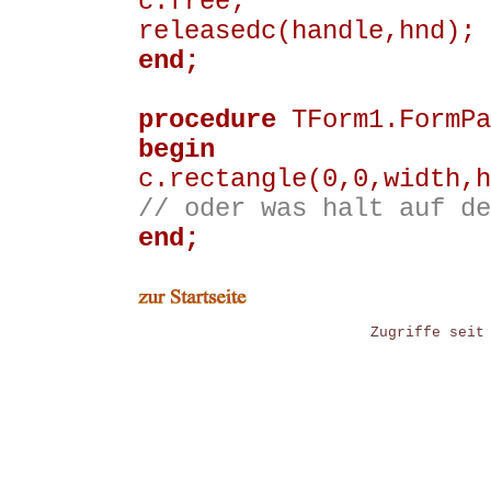
c.free;
releasedc(handle,hnd);
end;
procedure
TForm1.FormPa
begin
c.rectangle(0,0,width,h
// oder was halt auf de
end;
Zugriffe seit