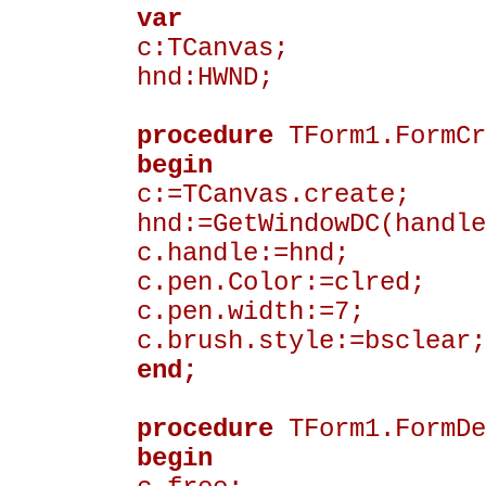
var
c:TCanvas;
hnd:HWND;
procedure
TForm1.FormCr
begin
c:=TCanvas.create;
hnd:=GetWindowDC(handle
c.handle:=hnd;
c.pen.Color:=clred;
c.pen.width:=7;
c.brush.style:=bsclear;
end;
procedure
TForm1.FormDe
begin