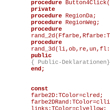
procedure
Button4Click(
private
procedure
RegionDa;
procedure
RegionWeg;
procedure
rand_2d(Ffarbe,Rfarbe:T
procedure
rand_3d(li,ob,re,un,fl:
public
{ Public-Deklarationen}
end;
const
farbe2D:TColor=clred;
farbe2DRand:TColor=clli
links:TColor=clyellow;