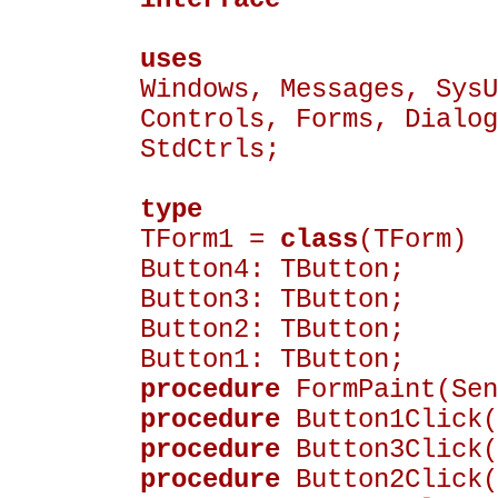
uses
Windows, Messages, SysU
Controls, Forms, Dialog
StdCtrls;
type
TForm1 =
class
(TForm)
Button4: TButton;
Button3: TButton;
Button2: TButton;
Button1: TButton;
procedure
FormPaint(Sen
procedure
Button1Click(
procedure
Button3Click(
procedure
Button2Click(