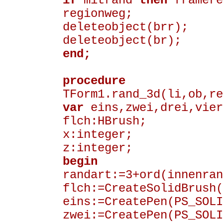
if
mitrand
then
framere
regionweg;
deleteobject(brr);
deleteobject(br);
end;
procedure
TForm1.rand_3d(li,ob,re
var
eins,zwei,drei,vier
flch:HBrush;
x:integer;
z:integer;
begin
randart:=3+ord(innenran
flch:=CreateSolidBrush(
eins:=CreatePen(PS_SOLI
zwei:=CreatePen(PS_SOLI