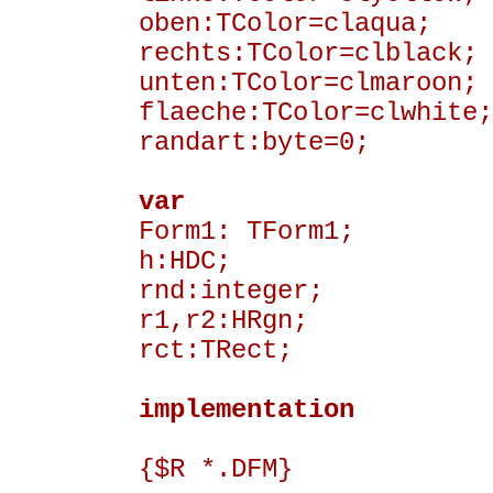
oben:TColor=claqua;
rechts:TColor=clblack;
unten:TColor=clmaroon;
flaeche:TColor=clwhite;
randart:byte=0;
var
Form1: TForm1;
h:HDC;
rnd:integer;
r1,r2:HRgn;
rct:TRect;
implementation
{$R *.DFM}