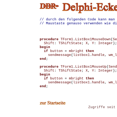
// durch den folgenden Code kann man 
// Maustaste genauso verwenden wie di
procedure
TForm1
.
ListBox1MouseDown
(
Se
Shift
:
TShiftState
;
X
,
Y
:
Integer
);
begin
if
button
=
mbright
then
sendmessage
(
listbox1
.
handle
,
wm_l
end
;
procedure
TForm1
.
ListBox1MouseUp
(
Send
Shift
:
TShiftState
;
X
,
Y
:
Integer
);
begin
if
button
=
mbright
then
sendmessage
(
listbox1
.
handle
,
wm_l
end
;
Zugriffe seit