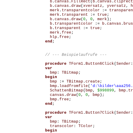
b
.
canvas
.
FillRect
(
b
.
canvas
.
cliprect
b
.
canvas
.
draw
(
xversatz
,
yversatz
,
h
merk
.
transparentcolor
:=
transparen
merk
.
transparent
:=
true
;
b
.
canvas
.
draw
(
0
,
0
,
merk
);
b
.
transparentcolor
:=
b
.
canvas
.
brus
b
.
transparent
:=
true
;
merk
.
free
;
hlp
.
free
;
end
;
procedure
TForm1
.
Button6Click
(
Sender
:
var
bmp
:
TBitmap
;
begin
bmp
:=
TBitmap
.
create
;
bmp
.
loadfromfile
(
'd:\bilder\aaa256.
SchattenBitmap
(
bmp
,
$998899
,
bmp
.
tr
canvas
.
draw
(
0
,
0
,
bmp
);
bmp
.
free
;
end
;
procedure
TForm1
.
Button7Click
(
Sender
:
var
bmp
:
TBitmap
;
transcolor
:
TColor
;
begin