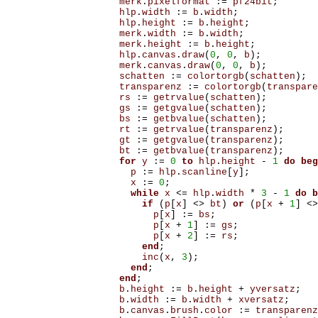
merk
.
pixelformat
:=
pf24bit
;
hlp
.
width
:=
b
.
width
;
hlp
.
height
:=
b
.
height
;
merk
.
width
:=
b
.
width
;
merk
.
height
:=
b
.
height
;
hlp
.
canvas
.
draw
(
0
,
0
,
b
);
merk
.
canvas
.
draw
(
0
,
0
,
b
);
schatten
:=
colortorgb
(
schatten
);
transparenz
:=
colortorgb
(
transpare
rs
:=
getrvalue
(
schatten
);
gs
:=
getgvalue
(
schatten
);
bs
:=
getbvalue
(
schatten
);
rt
:=
getrvalue
(
transparenz
);
gt
:=
getgvalue
(
transparenz
);
bt
:=
getbvalue
(
transparenz
);
for
y
:=
0
to
hlp
.
height
-
1
do
beg
p
:=
hlp
.
scanline
[
y
];
x
:=
0
;
while
x
<=
hlp
.
width
*
3
-
1
do
b
if
(
p
[
x
]
<>
bt
)
or
(
p
[
x
+
1
]
<>
p
[
x
]
:=
bs
;
p
[
x
+
1
]
:=
gs
;
p
[
x
+
2
]
:=
rs
;
end
;
inc
(
x
,
3
);
end
;
end
;
b
.
height
:=
b
.
height
+
yversatz
;
b
.
width
:=
b
.
width
+
xversatz
;
b
.
canvas
.
brush
.
color
:=
transparenz