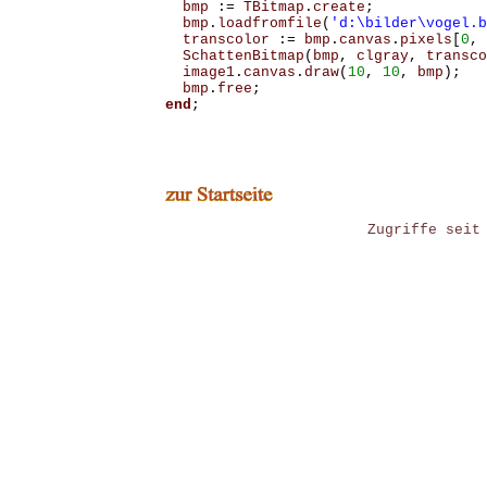
bmp
:=
TBitmap
.
create
;
bmp
.
loadfromfile
(
'd:\bilder\vogel.b
transcolor
:=
bmp
.
canvas
.
pixels
[
0
,
SchattenBitmap
(
bmp
,
clgray
,
transco
image1
.
canvas
.
draw
(
10
,
10
,
bmp
);
bmp
.
free
;
end
;
Zugriffe seit