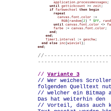
application
.
processmessages
;
until
gettickcount
>=
zeit
;
if
farbwechsel
then
begin
repeat
canvas
.
font
.
color
:=
RGB
(
random
(
2
)
*
$FF
,
rand
until
canvas
.
font
.
color
<>
fa
farbe
:=
canvas
.
font
.
color
;
end
;
end
;
Timer1
.
interval
:=
geschw
;
end
else
inc
(
wieviel
);
end
;
//--------------------
----------------------
//
Variante 3
// Wer weiches Scrolle
folgenden Quelltext nu
// welcher ein Bitmap 
Das hat weiterhin den
// Vorteil, dass auch 