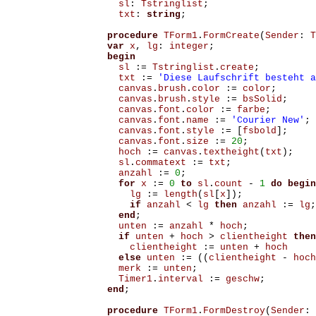
sl
:
Tstringlist
;
txt
:
string
;
procedure
TForm1
.
FormCreate
(
Sender
:
T
var
x
,
lg
:
integer
;
begin
sl
:=
Tstringlist
.
create
;
txt
:=
'Diese Laufschrift besteht a
canvas
.
brush
.
color
:=
color
;
canvas
.
brush
.
style
:=
bsSolid
;
canvas
.
font
.
color
:=
farbe
;
canvas
.
font
.
name
:=
'Courier New'
;
canvas
.
font
.
style
:=
[
fsbold
];
canvas
.
font
.
size
:=
20
;
hoch
:=
canvas
.
textheight
(
txt
);
sl
.
commatext
:=
txt
;
anzahl
:=
0
;
for
x
:=
0
to
sl
.
count
-
1
do
begin
lg
:=
length
(
sl
[
x
]);
if
anzahl
<
lg
then
anzahl
:=
lg
;
end
;
unten
:=
anzahl
*
hoch
;
if
unten
+
hoch
>
clientheight
then
clientheight
:=
unten
+
hoch
else
unten
:=
((
clientheight
-
hoch
merk
:=
unten
;
Timer1
.
interval
:=
geschw
;
end
;
procedure
TForm1
.
FormDestroy
(
Sender
: