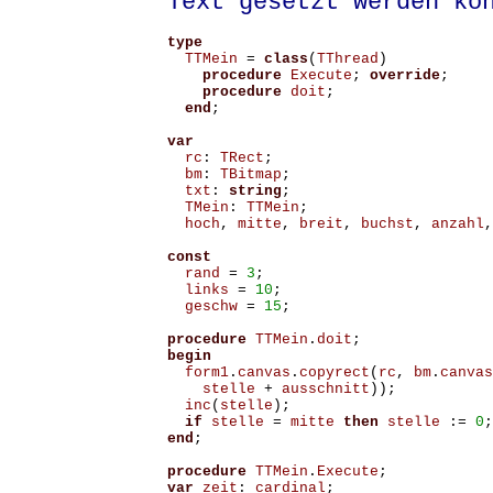
Text gesetzt werden kö
type
TTMein
=
class
(
TThread
)
procedure
Execute
;
override
;
procedure
doit
;
end
;
var
rc
:
TRect
;
bm
:
TBitmap
;
txt
:
string
;
TMein
:
TTMein
;
hoch
,
mitte
,
breit
,
buchst
,
anzahl
,
const
rand
=
3
;
links
=
10
;
geschw
=
15
;
procedure
TTMein
.
doit
;
begin
form1
.
canvas
.
copyrect
(
rc
,
bm
.
canvas
stelle
+
ausschnitt
));
inc
(
stelle
);
if
stelle
=
mitte
then
stelle
:=
0
;
end
;
procedure
TTMein
.
Execute
;
var
zeit
:
cardinal
;