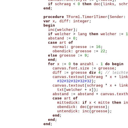
if
schraeg
<
0
then
dec
(
links
,
schr
end
;
procedure
TForm1
.
Timer1Timer
(
Sender
:
var
x
,
diff
:
integer
;
begin
inc
(
welcher
);
if
welcher
>
lang
then
welcher
:=
1
abstand
:=
0
;
case
art
of
normal
:
groesse
:=
16
;
obendick
:
groesse
:=
22
;
else
groesse
:=
9
;
end
;
for
x
:=
0
to
anzahl
-
1
do
begin
canvas
.
font
.
size
:=
groesse
;
diff
:=
groesse
div
4
;
canvas
.
textout
(
schraeg
*
x
+
link
#32#32#32#32#32
);
canvas
.
textout
(
schraeg
*
x
+
link
txt
[
welcher
+
x
]);
abstand
:=
abstand
+
canvas
.
texth
case
art
of
mittedick
:
if
x
<
mitte
then
in
obendick
:
dec
(
groesse
);
untendick
:
inc
(
groesse
);
end
;
end
;
end
;