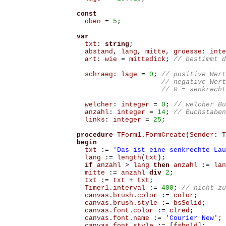
const
oben
=
5
;
var
txt
:
string
;
abstand
,
lang
,
mitte
,
groesse
:
inte
art
:
wie
=
mittedick
;
schraeg
:
lage
=
0
;
welcher
:
integer
=
0
;
anzahl
:
integer
=
14
;
links
:
integer
=
25
;
procedure
TForm1
.
FormCreate
(
Sender
:
T
begin
txt
:=
'Das ist eine senkrechte Lau
lang
:=
length
(
txt
);
if
anzahl
>
lang
then
anzahl
:=
lan
mitte
:=
anzahl
div
2
;
txt
:=
txt
+
txt
;
Timer1
.
interval
:=
400
;
canvas
.
brush
.
color
:=
color
;
canvas
.
brush
.
style
:=
bsSolid
;
canvas
.
font
.
color
:=
clred
;
canvas
.
font
.
name
:=
'Courier New'
;
canvas
.
font
.
style
:=
[
fsbold
];