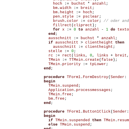
hoch
:=
buchst
*
anzahl
;
bm
.
width
:=
breit
;
bm
.
height
:=
hoch
;
pen
.
style
:=
psclear
;
brush
.
color
:=
color
;
fillrect
(
cliprect
);
for
x
:=
0
to
anzahl
-
1
do
texto
end
;
ausschnitt
:=
buchst
*
anzahl
;
if
ausschnitt
>
clientheight
then
ausschnitt
:=
clientheight
;
stelle
:=
0
;
rc
:=
rect
(
links
,
0
,
links
+
breit
,
TMein
:=
TTMein
.
create
(
false
);
TMein
.
priority
:=
tpLower
;
end
;
procedure
TForm1
.
FormDestroy
(
Sender
:
begin
TMein
.
suspend
;
Application
.
processmessages
;
TMein
.
free
;
bm
.
free
;
end
;
procedure
TForm1
.
Button1Click
(
Sender
:
begin
if
TMein
.
suspended
then
TMein
.
resum
else
TMein
.
suspend
;
end
;