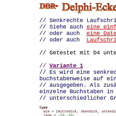
// Senkrechte Laufschr
// Siehe auch
eine ein
// oder auch
eine Dat
// oder auch
Laufschr
// Getestet mit D4 unt
//
Variante 1
// Es wird eine senkre
buchstabenweise auf ei
// ausgegeben. Als zus
einzelne Buchstaben in
// unterschiedlicher G
type
wie
=
(
mittedick
,
obendick
,
untendi
lage
=
-
10
..
10
;