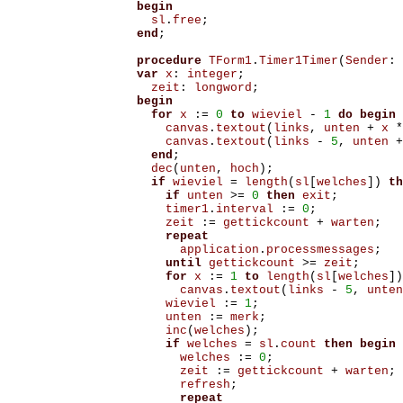
begin
sl
.
free
;
end
;
procedure
TForm1
.
Timer1Timer
(
Sender
:
var
x
:
integer
;
zeit
:
longword
;
begin
for
x
:=
0
to
wieviel
-
1
do
begin
canvas
.
textout
(
links
,
unten
+
x
*
canvas
.
textout
(
links
-
5
,
unten
+
end
;
dec
(
unten
,
hoch
);
if
wieviel
=
length
(
sl
[
welches
])
th
if
unten
>=
0
then
exit
;
timer1
.
interval
:=
0
;
zeit
:=
gettickcount
+
warten
;
repeat
application
.
processmessages
;
until
gettickcount
>=
zeit
;
for
x
:=
1
to
length
(
sl
[
welches
])
canvas
.
textout
(
links
-
5
,
unten
wieviel
:=
1
;
unten
:=
merk
;
inc
(
welches
);
if
welches
=
sl
.
count
then
begin
welches
:=
0
;
zeit
:=
gettickcount
+
warten
;
refresh
;
repeat