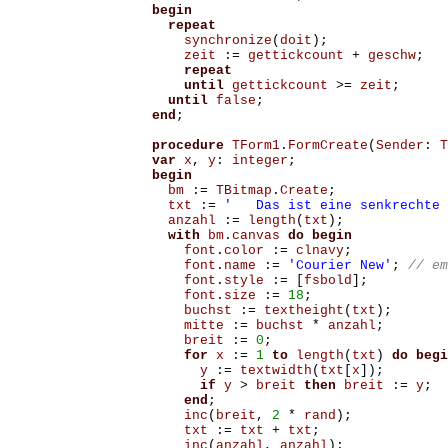
begin
repeat
synchronize
(
doit
);
zeit
:=
gettickcount
+
geschw
;
repeat
until
gettickcount
>=
zeit
;
until
false
;
end
;
procedure
TForm1
.
FormCreate
(
Sender
:
T
var
x
,
y
:
integer
;
begin
bm
:=
TBitmap
.
Create
;
txt
:=
'   Das ist eine senkrechte 
anzahl
:=
length
(
txt
);
with
bm
.
canvas
do
begin
font
.
color
:=
clnavy
;
font
.
name
:=
'Courier New'
;
font
.
style
:=
[
fsbold
];
font
.
size
:=
18
;
buchst
:=
textheight
(
txt
);
mitte
:=
buchst
*
anzahl
;
breit
:=
0
;
for
x
:=
1
to
length
(
txt
)
do
begi
y
:=
textwidth
(
txt
[
x
]);
if
y
>
breit
then
breit
:=
y
;
end
;
inc
(
breit
,
2
*
rand
);
txt
:=
txt
+
txt
;
inc
(
anzahl
,
anzahl
);