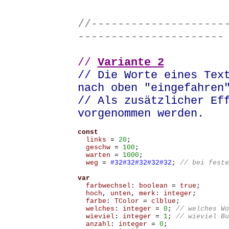
//--------------------
----------------------
//
Variante 2
// Die Worte eines Tex
nach oben "eingefahren
// Als zusätzlicher Ef
vorgenommen werden.
const
links
=
20
;
geschw
=
100
;
warten
=
1000
;
weg
=
#32#32#32#32#32
;
var
farbwechsel
:
boolean
=
true
;
hoch
,
unten
,
merk
:
integer
;
farbe
:
TColor
=
clblue
;
welches
:
integer
=
0
;
wieviel
:
integer
=
1
;
anzahl
:
integer
=
0
;