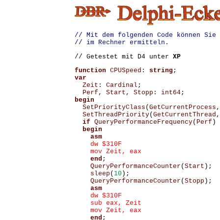
// Mit dem folgenden Code können Sie 
// im Rechner ermitteln. 
// Getestet mit D4 unter
XP
function
CPUSpeed
:
string
;
var
Zeit
:
Cardinal
;
Perf
,
Start
,
Stopp
:
int64
;
begin
SetPriorityClass
(
GetCurrentProcess
,
SetThreadPriority
(
GetCurrentThread
,
if
QueryPerformanceFrequency
(
Perf
)
begin
asm
    dw $310F 

    mov Zeit, eax 

end
;
QueryPerformanceCounter
(
Start
);
sleep
(
10
);
QueryPerformanceCounter
(
Stopp
);
asm
    dw $310F 

    sub eax, Zeit 

    mov Zeit, eax 

end
;