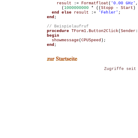
result
:=
Formatfloat
(
'0.00 GHz'
,
(
1000000000
*
((
Stopp
-
Start
)
end
else
result
:=
'Fehler'
;
end
;
procedure
TForm1
.
Button2Click
(
Sender
:
begin
showmessage
(
CPUSpeed
);
end
;
Zugriffe seit