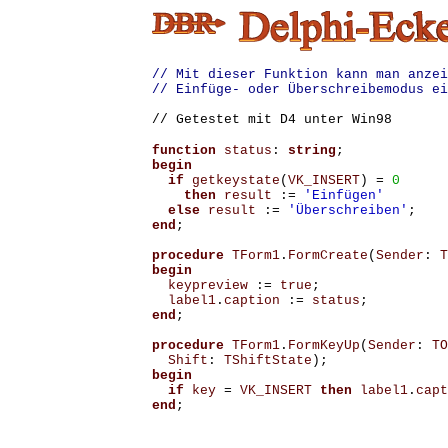
// Mit dieser Funktion kann man anzei
// Einfüge- oder Überschreibemodus ei
// Getestet mit D4 unter Win98
function
status
:
string
;
begin
if
getkeystate
(
VK_INSERT
)
=
0
then
result
:=
'Einfügen'
else
result
:=
'Überschreiben'
;
end
;
procedure
TForm1
.
FormCreate
(
Sender
:
T
begin
keypreview
:=
true
;
label1
.
caption
:=
status
;
end
;
procedure
TForm1
.
FormKeyUp
(
Sender
:
TO
Shift
:
TShiftState
);
begin
if
key
=
VK_INSERT
then
label1
.
capt
end
;