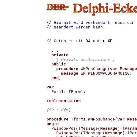
// Hiermit wird verhindert, dass ein 
// geändert werden kann.
// Getestet mit D4 unter
XP
...

  private
{ Private declarations }
public
procedure
WMPosChange
(
var
Message
message
WM_WINDOWPOSCHANGING
;
end
;
var
Form1
:
TForm1
;
implementation
{$R *.dfm}
procedure
Tform1
.
WMPosChange
(
var
Mess
begin
PWindowPos
(
TMessage
(
Message
).
lParam
PWindowPos
(
TMessage
(
Message
).
lPar