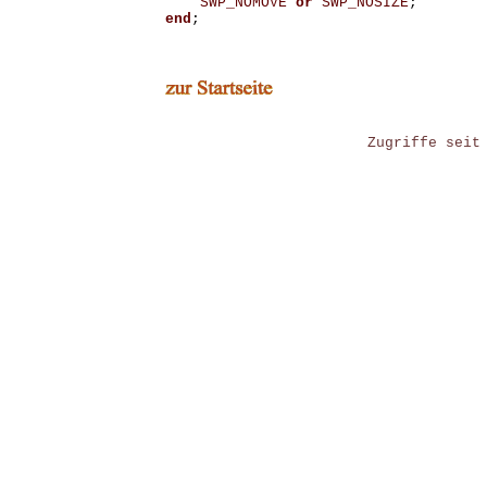
SWP_NOMOVE
or
SWP_NOSIZE
;
end
;
Zugriffe seit