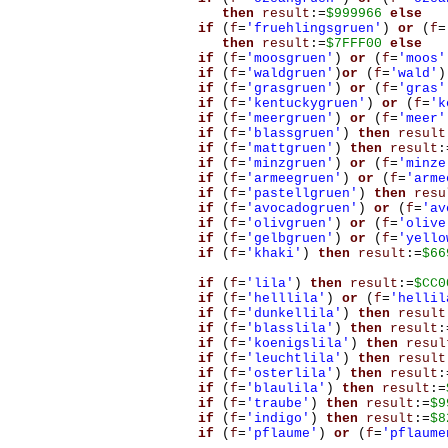
then
result
:=
$999966
else
if
(
f
=
'fruehlingsgruen'
)
or
(
f
=
then
result
:=
$7FFF00
else
if
(
f
=
'moosgruen'
)
or
(
f
=
'moos'
if
(
f
=
'waldgruen'
)
or
(
f
=
'wald'
)
if
(
f
=
'grasgruen'
)
or
(
f
=
'gras'
if
(
f
=
'kentuckygruen'
)
or
(
f
=
'k
if
(
f
=
'meergruen'
)
or
(
f
=
'meer'
if
(
f
=
'blassgruen'
)
then
result
if
(
f
=
'mattgruen'
)
then
result
:
if
(
f
=
'minzgruen'
)
or
(
f
=
'minze
if
(
f
=
'armeegruen'
)
or
(
f
=
'arme
if
(
f
=
'pastellgruen'
)
then
resu
if
(
f
=
'avocadogruen'
)
or
(
f
=
'av
if
(
f
=
'olivgruen'
)
or
(
f
=
'olive
if
(
f
=
'gelbgruen'
)
or
(
f
=
'yello
if
(
f
=
'khaki'
)
then
result
:=
$66
if
(
f
=
'lila'
)
then
result
:=
$CC0
if
(
f
=
'helllila'
)
or
(
f
=
'hellil
if
(
f
=
'dunkellila'
)
then
result
if
(
f
=
'blasslila'
)
then
result
:
if
(
f
=
'koenigslila'
)
then
resul
if
(
f
=
'leuchtlila'
)
then
result
if
(
f
=
'osterlila'
)
then
result
:
if
(
f
=
'blaulila'
)
then
result
:=
if
(
f
=
'traube'
)
then
result
:=
$9
if
(
f
=
'indigo'
)
then
result
:=
$8
if
(
f
=
'pflaume'
)
or
(
f
=
'pflaume