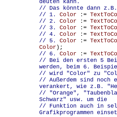
deuten kann.
// Das könnte dann z.B
// 1.
Color
:=
TextToC
// 2.
Color
:=
TextToC
// 3.
Color
:=
TextToC
// 4.
Color
:=
TextToC
// 5.
Color
:=
TextToC
Color
);
// 6.
Color
:=
TextToC
// Bei den ersten 5 Be
werden, beim 6. Beispi
// wird "Color" zu "Co
// Außerdem sind noch 
verankert, wie z.B. "H
// "Orange", "Taubenbl
Schwarz" usw. um die
// Funktion auch in se
Grafikprogrammen einse