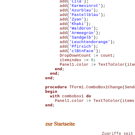
add
(
'Lila'
);
add
(
'Karmesinrot'
);
add
(
'Azurblau'
);
add
(
'Pastellblau'
);
add
(
'Zyan'
);
add
(
'Khaki'
);
add
(
'WaldGrün'
);
add
(
'Armeegrün'
);
add
(
'Sandgelb'
);
add
(
'Leuchtendorange'
);
add
(
'Pfirsich'
);
add
(
'clBtnFace'
);

DropDownCount
:=
count
;
itemindex
:=
0
;
Panel1
.
color
:=
TextToColor
(
ite
end
;
end
;
end
;
procedure
TForm1
.
ComboBox1Change
(
Send
begin
with
combobox1
do
Panel1
.
color
:=
TextToColor
(
items
end
;
Zugriffe seit