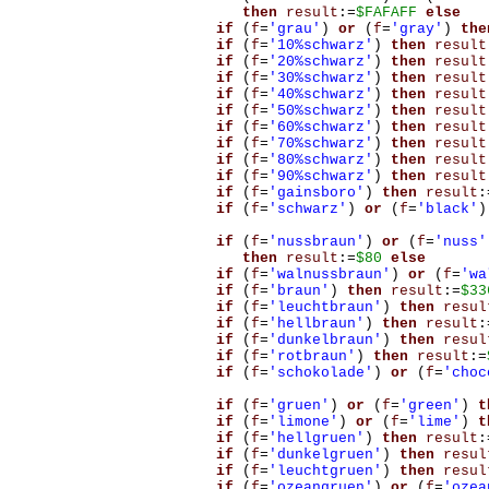
then
result
:=
$FAFAFF
else
if
(
f
=
'grau'
)
or
(
f
=
'gray'
)
the
if
(
f
=
'10%schwarz'
)
then
result
if
(
f
=
'20%schwarz'
)
then
result
if
(
f
=
'30%schwarz'
)
then
result
if
(
f
=
'40%schwarz'
)
then
result
if
(
f
=
'50%schwarz'
)
then
result
if
(
f
=
'60%schwarz'
)
then
result
if
(
f
=
'70%schwarz'
)
then
result
if
(
f
=
'80%schwarz'
)
then
result
if
(
f
=
'90%schwarz'
)
then
result
if
(
f
=
'gainsboro'
)
then
result
:
if
(
f
=
'schwarz'
)
or
(
f
=
'black'
)
if
(
f
=
'nussbraun'
)
or
(
f
=
'nuss'
then
result
:=
$80
else
if
(
f
=
'walnussbraun'
)
or
(
f
=
'wa
if
(
f
=
'braun'
)
then
result
:=
$33
if
(
f
=
'leuchtbraun'
)
then
resul
if
(
f
=
'hellbraun'
)
then
result
:
if
(
f
=
'dunkelbraun'
)
then
resul
if
(
f
=
'rotbraun'
)
then
result
:=
if
(
f
=
'schokolade'
)
or
(
f
=
'choc
if
(
f
=
'gruen'
)
or
(
f
=
'green'
)
t
if
(
f
=
'limone'
)
or
(
f
=
'lime'
)
t
if
(
f
=
'hellgruen'
)
then
result
:
if
(
f
=
'dunkelgruen'
)
then
resul
if
(
f
=
'leuchtgruen'
)
then
resul
if
(
f
=
'ozeangruen'
)
or
(
f
=
'ozea