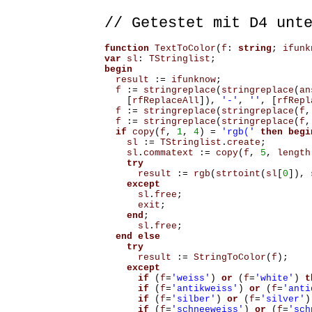
// Getestet mit D4 unt
function
TextToColor
(
f
:
string
;
ifunk
var
sl
:
TStringlist
;
begin
result
:=
ifunknow
;
f
:=
stringreplace
(
stringreplace
(
an
[
rfReplaceAll
]),
'-'
,
''
,
[
rfRepl
f
:=
stringreplace
(
stringreplace
(
f
,
f
:=
stringreplace
(
stringreplace
(
f
,
if
copy
(
f
,
1
,
4
)
=
'rgb('
then
begi
sl
:=
TStringlist
.
create
;
sl
.
commatext
:=
copy
(
f
,
5
,
length
try
result
:=
rgb
(
strtoint
(
sl
[
0
]),
except
sl
.
free
;
exit
;
end
;
sl
.
free
;
end
else
try
result
:=
StringToColor
(
f
);
except
if
(
f
=
'weiss'
)
or
(
f
=
'white'
)
t
if
(
f
=
'antikweiss'
)
or
(
f
=
'anti
if
(
f
=
'silber'
)
or
(
f
=
'silver'
)
if
(
f
=
'schneeweiss'
)
or
(
f
=
'sch