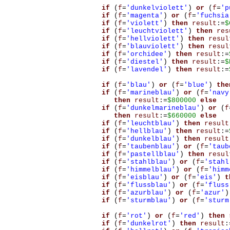
if
(
f
=
'dunkelviolett'
)
or
(
f
=
'p
if
(
f
=
'magenta'
)
or
(
f
=
'fuchsia
if
(
f
=
'violett'
)
then
result
:=
$
if
(
f
=
'leuchtviolett'
)
then
res
if
(
f
=
'hellviolett'
)
then
resul
if
(
f
=
'blauviolett'
)
then
resul
if
(
f
=
'orchidee'
)
then
result
:=
if
(
f
=
'diestel'
)
then
result
:=
$
if
(
f
=
'lavendel'
)
then
result
:=
if
(
f
=
'blau'
)
or
(
f
=
'blue'
)
the
if
(
f
=
'marineblau'
)
or
(
f
=
'navy
then
result
:=
$800000
else
if
(
f
=
'dunkelmarineblau'
)
or
(
f
then
result
:=
$660000
else
if
(
f
=
'leuchtblau'
)
then
result
if
(
f
=
'hellblau'
)
then
result
:=
if
(
f
=
'dunkelblau'
)
then
result
if
(
f
=
'taubenblau'
)
or
(
f
=
'taub
if
(
f
=
'pastellblau'
)
then
resul
if
(
f
=
'stahlblau'
)
or
(
f
=
'stahl
if
(
f
=
'himmelblau'
)
or
(
f
=
'himm
if
(
f
=
'eisblau'
)
or
(
f
=
'eis'
)
t
if
(
f
=
'flussblau'
)
or
(
f
=
'fluss
if
(
f
=
'azurblau'
)
or
(
f
=
'azur'
)
if
(
f
=
'sturmblau'
)
or
(
f
=
'sturm
if
(
f
=
'rot'
)
or
(
f
=
'red'
)
then
if
(
f
=
'dunkelrot'
)
then
result
: