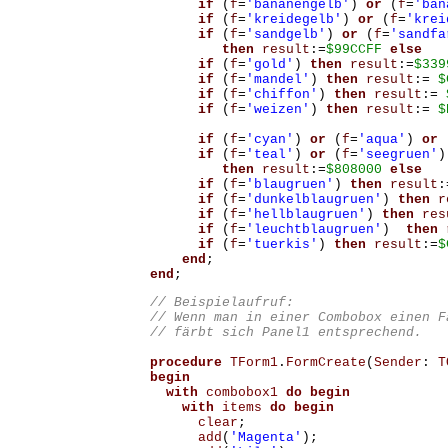
if
(
f
=
'bananengelb'
)
or
(
f
=
'ban
if
(
f
=
'kreidegelb'
)
or
(
f
=
'krei
if
(
f
=
'sandgelb'
)
or
(
f
=
'sandfa
then
result
:=
$99CCFF
else
if
(
f
=
'gold'
)
then
result
:=
$339
if
(
f
=
'mandel'
)
then
result
:=
$
if
(
f
=
'chiffon'
)
then
result
:=
if
(
f
=
'weizen'
)
then
result
:=
$
if
(
f
=
'cyan'
)
or
(
f
=
'aqua'
)
or
if
(
f
=
'teal'
)
or
(
f
=
'seegruen'
)
then
result
:=
$808000
else
if
(
f
=
'blaugruen'
)
then
result
:
if
(
f
=
'dunkelblaugruen'
)
then
r
if
(
f
=
'hellblaugruen'
)
then
res
if
(
f
=
'leuchtblaugruen'
)
then
if
(
f
=
'tuerkis'
)
then
result
:=
$
end
;
end
;
// Beispielaufruf: 

// Wenn man in einer Combobox einen F
procedure
TForm1
.
FormCreate
(
Sender
:
T
begin
with
combobox1
do
begin
with
items
do
begin
clear
;
add
(
'Magenta'
);