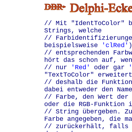
// Mit "IdentToColor" 
Strings, welche
// Farbidentifizierung
beispielsweise
'clRed'
// entsprechenden Farb
hört das schon auf, we
// nur
'Red'
oder gar
"TextToColor" erweiter
// deshalb die Funktio
dabei entweder den Nam
// Farbe, den Wert der
oder die RGB-Funktion 
// String übergeben. Z
Farbe angegeben, die m
// zurückerhält, falls