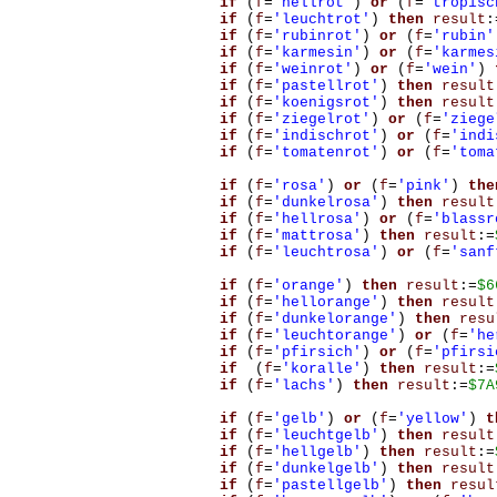
if
(
f
=
'hellrot'
)
or
(
f
=
'tropisc
if
(
f
=
'leuchtrot'
)
then
result
:
if
(
f
=
'rubinrot'
)
or
(
f
=
'rubin'
if
(
f
=
'karmesin'
)
or
(
f
=
'karmes
if
(
f
=
'weinrot'
)
or
(
f
=
'wein'
)
if
(
f
=
'pastellrot'
)
then
result
if
(
f
=
'koenigsrot'
)
then
result
if
(
f
=
'ziegelrot'
)
or
(
f
=
'ziege
if
(
f
=
'indischrot'
)
or
(
f
=
'indi
if
(
f
=
'tomatenrot'
)
or
(
f
=
'toma
if
(
f
=
'rosa'
)
or
(
f
=
'pink'
)
the
if
(
f
=
'dunkelrosa'
)
then
result
if
(
f
=
'hellrosa'
)
or
(
f
=
'blassr
if
(
f
=
'mattrosa'
)
then
result
:=
if
(
f
=
'leuchtrosa'
)
or
(
f
=
'sanf
if
(
f
=
'orange'
)
then
result
:=
$6
if
(
f
=
'hellorange'
)
then
result
if
(
f
=
'dunkelorange'
)
then
resu
if
(
f
=
'leuchtorange'
)
or
(
f
=
'he
if
(
f
=
'pfirsich'
)
or
(
f
=
'pfirsi
if
(
f
=
'koralle'
)
then
result
:=
if
(
f
=
'lachs'
)
then
result
:=
$7A
if
(
f
=
'gelb'
)
or
(
f
=
'yellow'
)
t
if
(
f
=
'leuchtgelb'
)
then
result
if
(
f
=
'hellgelb'
)
then
result
:=
if
(
f
=
'dunkelgelb'
)
then
result
if
(
f
=
'pastellgelb'
)
then
resul