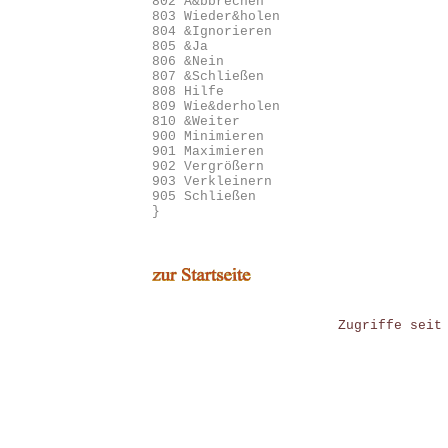
802 A&bbrechen

803 Wieder&holen

804 &Ignorieren

805 &Ja

806 &Nein

807 &Schließen

808 Hilfe

809 Wie&derholen

810 &Weiter

900 Minimieren

901 Maximieren

902 Vergrößern

903 Verkleinern

905 Schließen

}
Zugriffe seit