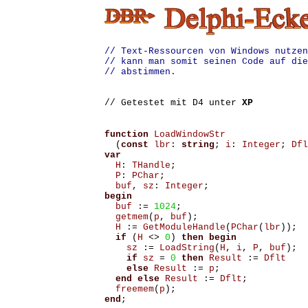
// Text-Ressourcen von Windows nutzen
// kann man somit seinen Code auf die
// abstimmen.
// Getestet mit D4 unter
XP
function
LoadWindowStr
(
const
lbr
:
string
;
i
:
Integer
;
Dfl
var
H
:
THandle
;
P
:
PChar
;
buf
,
sz
:
Integer
;
begin
buf
:=
1024
;
getmem
(
p
,
buf
);
H
:=
GetModuleHandle
(
PChar
(
lbr
));
if
(
H
<>
0
)
then
begin
sz
:=
LoadString
(
H
,
i
,
P
,
buf
);
if
sz
=
0
then
Result
:=
Dflt
else
Result
:=
p
;
end
else
Result
:=
Dflt
;
freemem
(
p
);
end
;