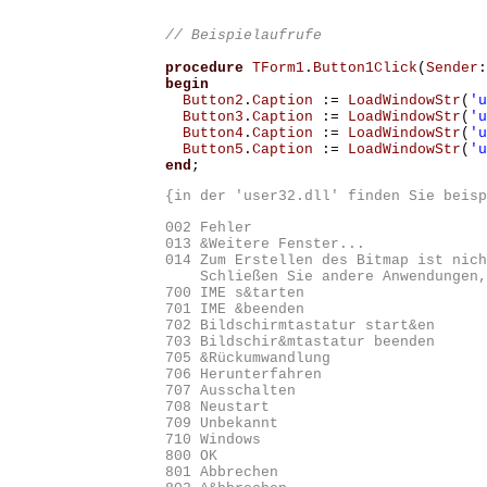
procedure
TForm1
.
Button1Click
(
Sender
:
begin
Button2
.
Caption
:=
LoadWindowStr
(
'u
Button3
.
Caption
:=
LoadWindowStr
(
'u
Button4
.
Caption
:=
LoadWindowStr
(
'u
Button5
.
Caption
:=
LoadWindowStr
(
'u
end
;
{in der 'user32.dll' finden Sie beisp
002 Fehler

013 &Weitere Fenster...

014 Zum Erstellen des Bitmap ist nich
    Schließen Sie andere Anwendungen,
700 IME s&tarten

701 IME &beenden

702 Bildschirmtastatur start&en

703 Bildschir&mtastatur beenden

705 &Rückumwandlung

706 Herunterfahren

707 Ausschalten

708 Neustart

709 Unbekannt

710 Windows

800 OK

801 Abbrechen
