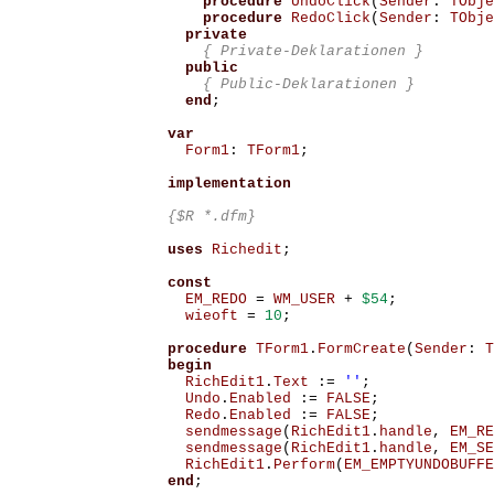
procedure
UndoClick
(
Sender
:
TObje
procedure
RedoClick
(
Sender
:
TObje
private
{ Private-Deklarationen }
public
{ Public-Deklarationen }
end
;
var
Form1
:
TForm1
;
implementation
{$R *.dfm}
uses
Richedit
;
const
EM_REDO
=
WM_USER
+
$54
;
wieoft
=
10
;
procedure
TForm1
.
FormCreate
(
Sender
:
T
begin
RichEdit1
.
Text
:=
''
;
Undo
.
Enabled
:=
FALSE
;
Redo
.
Enabled
:=
FALSE
;
sendmessage
(
RichEdit1
.
handle
,
EM_RE
sendmessage
(
RichEdit1
.
handle
,
EM_SE
RichEdit1
.
Perform
(
EM_EMPTYUNDOBUFFE
end
;