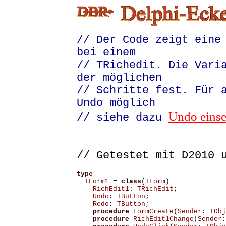
// Der Code zeigt eine
bei einem
// TRichedit. Die Vari
der möglichen
// Schritte fest. Für 
Undo möglich
Undo einse
// siehe dazu
// Getestet mit D2010
type
TForm1
=
class
(
TForm
)
RichEdit1
:
TRichEdit
;
Undo
:
TButton
;
Redo
:
TButton
;
procedure
FormCreate
(
Sender
:
TObj
procedure
RichEdit1Change
(
Sender
: