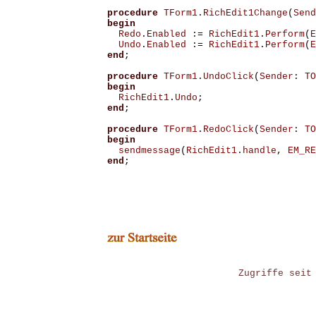
procedure
TForm1
.
RichEdit1Change
(
Send
begin
Redo
.
Enabled
:=
RichEdit1
.
Perform
(
E
Undo
.
Enabled
:=
RichEdit1
.
Perform
(
E
end
;
procedure
TForm1
.
UndoClick
(
Sender
:
TO
begin
RichEdit1
.
Undo
;
end
;
procedure
TForm1
.
RedoClick
(
Sender
:
TO
begin
sendmessage
(
RichEdit1
.
handle
,
EM_RE
end
;
Zugriffe seit