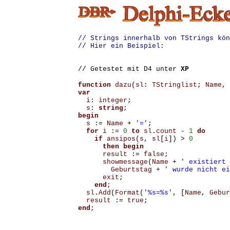
// Strings innerhalb von TStrings kön
// Hier ein Beispiel:
// Getestet mit D4 unter
XP
function
dazu
(
sl
:
TStringlist
;
Name
,
var
i
:
integer
;
s
:
string
;
begin
s
:=
Name
+
'='
;
for
i
:=
0
to
sl
.
count
-
1
do
if
ansipos
(
s
,
sl
[
i
])
>
0
then
begin
result
:=
false
;
showmessage
(
Name
+
' existiert 
Geburtstag
+
' wurde nicht ei
exit
;
end
;
sl
.
Add
(
Format
(
'%s=%s'
,
[
Name
,
Gebur
result
:=
true
;
end
;