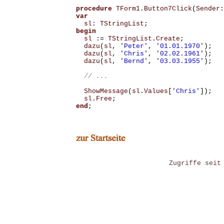
procedure
TForm1
.
Button7Click
(
Sender
:
var
sl
:
TStringList
;
begin
sl
:=
TStringList
.
Create
;
dazu
(
sl
,
'Peter'
,
'01.01.1970'
);
dazu
(
sl
,
'Chris'
,
'02.02.1961'
);
dazu
(
sl
,
'Bernd'
,
'03.03.1955'
);
ShowMessage
(
sl
.
Values
[
'Chris'
]);
sl
.
Free
;
end
;
Zugriffe seit