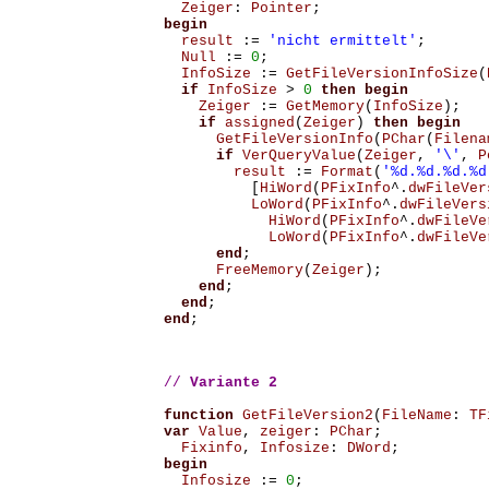
Zeiger
:
Pointer
;
begin
result
:=
'nicht ermittelt'
;
Null
:=
0
;
InfoSize
:=
GetFileVersionInfoSize
(
if
InfoSize
>
0
then
begin
Zeiger
:=
GetMemory
(
InfoSize
);
if
assigned
(
Zeiger
)
then
begin
GetFileVersionInfo
(
PChar
(
Filena
if
VerQueryValue
(
Zeiger
,
'\'
,
P
result
:=
Format
(
'%d.%d.%d.%d
[
HiWord
(
PFixInfo
^.
dwFileVer
LoWord
(
PFixInfo
^.
dwFileVers
HiWord
(
PFixInfo
^.
dwFileVe
LoWord
(
PFixInfo
^.
dwFileVe
end
;
FreeMemory
(
Zeiger
);
end
;
end
;
end
;
// 
Variante 2 
function
GetFileVersion2
(
FileName
:
TF
var
Value
,
zeiger
:
PChar
;
Fixinfo
,
Infosize
:
DWord
;
begin
Infosize
:=
0
;