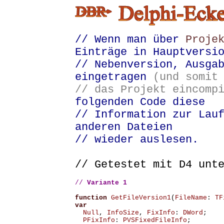
// Wenn man über
Proje
Einträge in Hauptversi
// Nebenversion, Ausga
eingetragen
(und somit
// das Projekt eincomp
folgenden Code diese
// Information zur Lau
anderen Dateien
// wieder auslesen.
// Getestet mit D4 unt
// 
Variante 1 
function
GetFileVersion1
(
FileName
:
TF
var
Null
,
InfoSize
,
FixInfo
:
DWord
;
PFixInfo
:
PVSFixedFileInfo
;