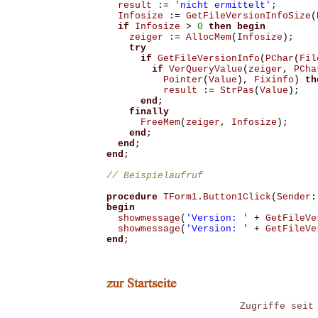
result
:=
'nicht ermittelt'
;
Infosize
:=
GetFileVersionInfoSize
(
if
Infosize
>
0
then
begin
zeiger
:=
AllocMem
(
Infosize
);
try
if
GetFileVersionInfo
(
PChar
(
Fil
if
VerQueryValue
(
zeiger
,
PCha
Pointer
(
Value
),
Fixinfo
)
th
result
:=
StrPas
(
Value
);
end
;
finally
FreeMem
(
zeiger
,
Infosize
);
end
;
end
;
end
;
procedure
TForm1
.
Button1Click
(
Sender
:
begin
showmessage
(
'Version: '
+
GetFileVe
showmessage
(
'Version: '
+
GetFileVe
end
;
Zugriffe seit