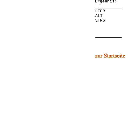
Ergebnis:
LEER
ALT
STRG