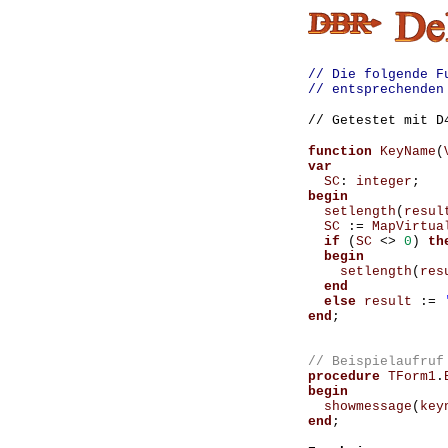
// Die folgende F
// entsprechenden
// Getestet mit 
function
KeyName
(
var
SC
:
integer
;
begin
setlength
(
resul
SC
:=
MapVirtua
if
(
SC
<>
0
)
th
begin
setlength
(
res
end
else
result
:=
end
;
procedure
TForm1
.
begin
showmessage
(
key
end
;