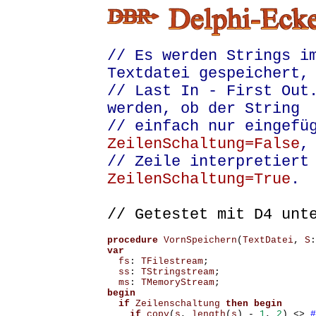
// Es werden Strings i
Textdatei gespeichert,
// Last In - First Out
werden, ob der String
// einfach nur eingefü
ZeilenSchaltung=False
,
// Zeile interpretiert
ZeilenSchaltung=True
.
// Getestet mit D4 unt
procedure
VornSpeichern
(
TextDatei
,
S
:
var
fs
:
TFilestream
;
ss
:
TStringstream
;
ms
:
TMemoryStream
;
begin
if
Zeilenschaltung
then
begin
if
copy
(
s
,
length
(
s
)
-
1
,
2
)
<>
#