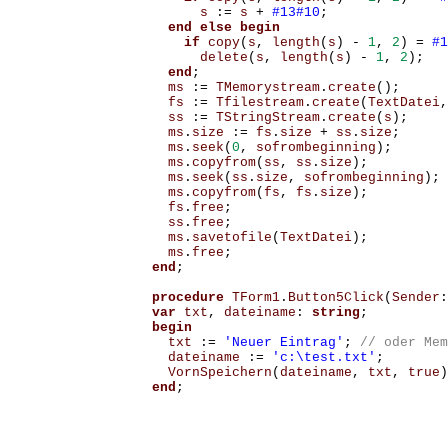
s
:=
s
+
#13#10
;
end
else
begin
if
copy
(
s
,
length
(
s
)
-
1
,
2
)
=
#1
delete
(
s
,
length
(
s
)
-
1
,
2
);
end
;
ms
:=
TMemorystream
.
create
();
fs
:=
Tfilestream
.
create
(
TextDatei
,
ss
:=
TStringStream
.
create
(
s
);
ms
.
size
:=
fs
.
size
+
ss
.
size
;
ms
.
seek
(
0
,
sofrombeginning
);
ms
.
copyfrom
(
ss
,
ss
.
size
);
ms
.
seek
(
ss
.
size
,
sofrombeginning
);
ms
.
copyfrom
(
fs
,
fs
.
size
);
fs
.
free
;
ss
.
free
;
ms
.
savetofile
(
TextDatei
);
ms
.
free
;
end
;
procedure
TForm1
.
Button5Click
(
Sender
:
var
txt
,
dateiname
:
string
;
begin
txt
:=
'Neuer Eintrag'
;
dateiname
:=
'c:\test.txt'
;
VornSpeichern
(
dateiname
,
txt
,
true
)
end
;