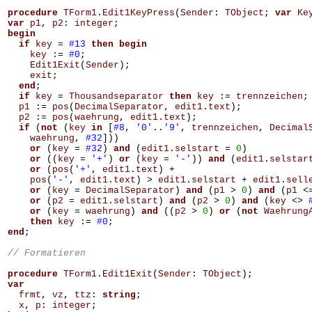
procedure
TForm1
.
Edit1KeyPress
(
Sender
:
TObject
;
var
Ke
var
p1
,
p2
:
integer
;
begin
if
key
=
#13
then
begin
key
:=
#0
;
Edit1Exit
(
Sender
);
exit
;
end
;
if
key
=
Thousandseparator
then
key
:=
trennzeichen
;
p1
:=
pos
(
DecimalSeparator
,
edit1
.
text
);
p2
:=
pos
(
waehrung
,
edit1
.
text
);
if
(
not
(
key
in
[
#8
,
'0'
..
'9'
,
trennzeichen
,
Decimal
waehrung
,
#32
]))
or
(
key
=
#32
)
and
(
edit1
.
selstart
=
0
)
or
((
key
=
'+'
)
or
(
key
=
'-'
))
and
(
edit1
.
selstar
or
(
pos
(
'+'
,
edit1
.
text
)
+
pos
(
'-'
,
edit1
.
text
)
>
edit1
.
selstart
+
edit1
.
sell
or
(
key
=
DecimalSeparator
)
and
(
p1
>
0
)
and
(
p1
<
or
(
p2
=
edit1
.
selstart
)
and
(
p2
>
0
)
and
(
key
<>
or
(
key
=
waehrung
)
and
((
p2
>
0
)
or
(
not
Waehrung
then
key
:=
#0
;
end
;
procedure
TForm1
.
Edit1Exit
(
Sender
:
TObject
);
var
frmt
,
vz
,
ttz
:
string
;
x
,
p
:
integer
;