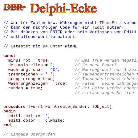
// Wer für Zahlen bzw. Währungen nicht
TMaskEdit
verwe
// kann den nachfolgen Code für ein
TEdit
nutzen.
// Bei drücken von ENTER oder beim Verlassen von Edit1
// enthaltene Wert formatiert
.
// Getestet mit D4 unter WinME
const
minus_rot
=
true
;
dezimalstellen
=
2
;
waehrung
:
char
=
'€'
;
trennzeichen
=
'.'
;
gruppierung
=
true
;
WaehrungAnzeigen
=
true
;
runden
=
true
;
procedure
TForm1
.
FormCreate
(
Sender
:
TObject
);
begin
edit1
.
text
:=
''
;
edit1
.
color
:=
clwhite
;
end
;