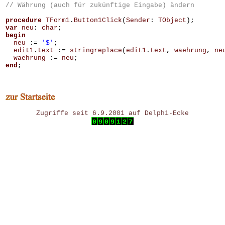
// Währung (auch für zukünftige Eingabe) ändern
procedure
TForm1
.
Button1Click
(
Sender
:
TObject
);
var
neu
:
char
;
begin
neu
:=
'$'
;
edit1
.
text
:=
stringreplace
(
edit1
.
text
,
waehrung
,
ne
waehrung
:=
neu
;
end
;
Zugriffe seit 6.9.2001 auf Delphi-Ecke