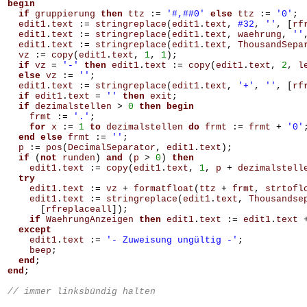
begin
if
gruppierung
then
ttz
:=
'#,##0'
else
ttz
:=
'0'
;
edit1
.
text
:=
stringreplace
(
edit1
.
text
,
#32
,
''
,
[
rf
edit1
.
text
:=
stringreplace
(
edit1
.
text
,
waehrung
,
''
edit1
.
text
:=
stringreplace
(
edit1
.
text
,
ThousandSepa
vz
:=
copy
(
edit1
.
text
,
1
,
1
);
if
vz
=
'-'
then
edit1
.
text
:=
copy
(
edit1
.
text
,
2
,
l
else
vz
:=
''
;
edit1
.
text
:=
stringreplace
(
edit1
.
text
,
'+'
,
''
,
[
rf
if
edit1
.
text
=
''
then
exit
;
if
dezimalstellen
>
0
then
begin
frmt
:=
'.'
;
for
x
:=
1
to
dezimalstellen
do
frmt
:=
frmt
+
'0'
end
else
frmt
:=
''
;
p
:=
pos
(
DecimalSeparator
,
edit1
.
text
);
if
(
not
runden
)
and
(
p
>
0
)
then
edit1
.
text
:=
copy
(
edit1
.
text
,
1
,
p
+
dezimalstell
try
edit1
.
text
:=
vz
+
formatfloat
(
ttz
+
frmt
,
strtofl
edit1
.
text
:=
stringreplace
(
edit1
.
text
,
Thousandse
[
rfreplaceall
]);
if
WaehrungAnzeigen
then
edit1
.
text
:=
edit1
.
text
except
edit1
.
text
:=
'- Zuweisung ungültig -'
;
beep
;
end
;
end
;