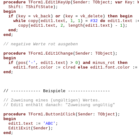
procedure
TForm1
.
Edit1KeyUp
(
Sender
:
TObject
;
var
Key
:
Shift
:
TShiftState
);
begin
if
(
key
=
vk_back
)
or
(
key
=
vk_delete
)
then
begin
while
copy
(
edit1
.
text
,
1
,
1
)
=
#32
do
edit1
.
text
:
copy
(
edit1
.
text
,
2
,
length
(
edit1
.
text
)
-
1
);
end
;
end
;
procedure
TForm1
.
Edit1Change
(
Sender
:
TObject
);
begin
if
(
pos
(
'-'
,
edit1
.
text
)
>
0
)
and
minus_rot
then
edit1
.
font
.
color
:=
clred
else
edit1
.
font
.
color
:=
end
;
// ------------ Beispiele -----------------
// Zuweisung eines (ungültigen) Wertes.
// Edit1 enthält danach: "Zuweisung ungültig"
procedure
TForm1
.
Button1Click
(
Sender
:
TObject
);
begin
edit1
.
text
:=
'ABC'
;
Edit1Exit
(
Sender
);
end
;